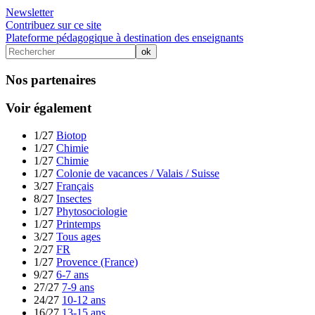
Newsletter
Contribuez sur ce site
Plateforme pédagogique à destination des enseignants
Nos partenaires
Voir également
1/27
Biotop
1/27
Chimie
1/27
Chimie
1/27
Colonie de vacances / Valais / Suisse
3/27
Français
8/27
Insectes
1/27
Phytosociologie
1/27
Printemps
3/27
Tous ages
2/27
FR
1/27
Provence (France)
9/27
6-7 ans
27/27
7-9 ans
24/27
10-12 ans
16/27
13-15 ans