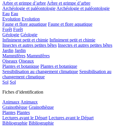
Arbre et grimpe d’arbre
Arbre et grimpe d’arbre
Archéologie et paléontologie
Archéologie et paléontologie
Eau
Eau
Evolution
Evolution
Faune et flore aquatique
Faune et flore aquatique
Forêt
Forêt
Géologie
Géologie
Infiniment petit et chimie
Infiniment petit et chimie
Insectes et autres petites bêtes
Insectes et autres petites bêtes
Jardin
Jardin
Mammifères
Mammifères
Oiseaux
Oiseaux
Plantes et botanique
Plantes et botanique
Sensibilisation au changement climatique
Sensibilisation au
changement climatique
Sol
Sol
Fiches d’identification
Animaux
Animaux
Grainothèque
Grainothèque
Plantes
Plantes
Lectures avant le Départ
Lectures avant le Départ
Bibliographie
Bibliographie