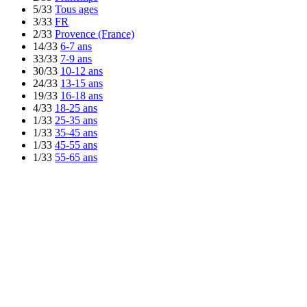
5/33
Tous ages
3/33
FR
2/33
Provence (France)
14/33
6-7 ans
33/33
7-9 ans
30/33
10-12 ans
24/33
13-15 ans
19/33
16-18 ans
4/33
18-25 ans
1/33
25-35 ans
1/33
35-45 ans
1/33
45-55 ans
1/33
55-65 ans