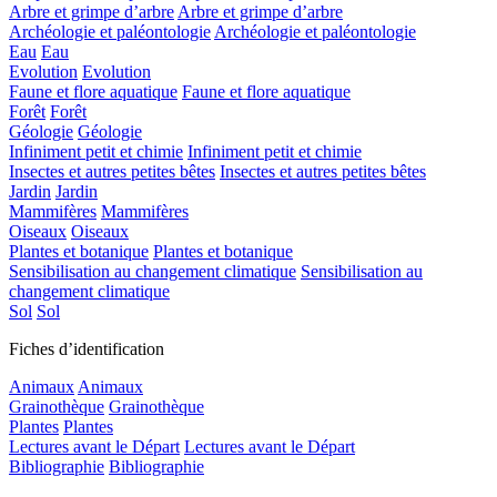
Arbre et grimpe d’arbre
Arbre et grimpe d’arbre
Archéologie et paléontologie
Archéologie et paléontologie
Eau
Eau
Evolution
Evolution
Faune et flore aquatique
Faune et flore aquatique
Forêt
Forêt
Géologie
Géologie
Infiniment petit et chimie
Infiniment petit et chimie
Insectes et autres petites bêtes
Insectes et autres petites bêtes
Jardin
Jardin
Mammifères
Mammifères
Oiseaux
Oiseaux
Plantes et botanique
Plantes et botanique
Sensibilisation au changement climatique
Sensibilisation au
changement climatique
Sol
Sol
Fiches d’identification
Animaux
Animaux
Grainothèque
Grainothèque
Plantes
Plantes
Lectures avant le Départ
Lectures avant le Départ
Bibliographie
Bibliographie