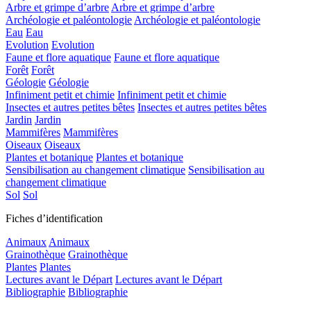
Arbre et grimpe d’arbre
Arbre et grimpe d’arbre
Archéologie et paléontologie
Archéologie et paléontologie
Eau
Eau
Evolution
Evolution
Faune et flore aquatique
Faune et flore aquatique
Forêt
Forêt
Géologie
Géologie
Infiniment petit et chimie
Infiniment petit et chimie
Insectes et autres petites bêtes
Insectes et autres petites bêtes
Jardin
Jardin
Mammifères
Mammifères
Oiseaux
Oiseaux
Plantes et botanique
Plantes et botanique
Sensibilisation au changement climatique
Sensibilisation au
changement climatique
Sol
Sol
Fiches d’identification
Animaux
Animaux
Grainothèque
Grainothèque
Plantes
Plantes
Lectures avant le Départ
Lectures avant le Départ
Bibliographie
Bibliographie