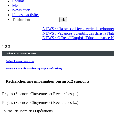
Forums
Média
Newsletter
Fiches d'activités
NEWS : Classes de Découvertes Environnem
NEWS : Vacances Scientifiques dans la Natu
NEWS : Offres d'Emplois Educateur-trice N
1
2
3
Activer la recherche avancée
Recherche avancée activée
Recherche avancée activée (Cliquer pour désactiver)
Recherchez une information parmi
512
supports
Projets (Sciences Citoyennes et Recherches (...)
Projets (Sciences Citoyennes et Recherches (...)
Journal de Bord des Opérations