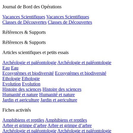
Journal de Bord des Opérations
Vacances Scientifiques
Vacances Scientifiques
Classes de Découvertes
Classes de Découvertes
Références & Supports
Références & Supports
Articles scientifiques et petits essais
Archéologie et paléontologie
Archéologie et paléontologie
Eau
Eau
Ecosystèmes et biodiversité
Ecosystèmes et biodiversité
Ethologie
Ethologie
Evolution
Evolution
Histoire des sciences
Histoire des sciences
Humanité et nature
Humanité et nature
Jardin et agriculture
Jardin et agriculture
Fiches activités
Amphibiens et reptiles
Amphibiens et reptiles
Arbre et grimpe d’arbre
Arbre et grimpe d’arbre
Archéologie et paléontologie
Archéologie et paléontologie