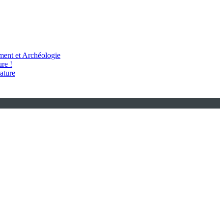
ent et Archéologie
re !
ature