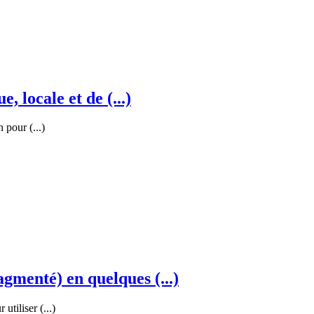
, locale et de (...)
 pour (...)
menté) en quelques (...)
tiliser (...)