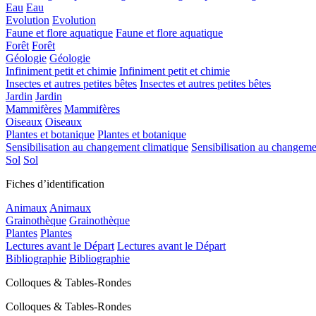
Eau
Eau
Evolution
Evolution
Faune et flore aquatique
Faune et flore aquatique
Forêt
Forêt
Géologie
Géologie
Infiniment petit et chimie
Infiniment petit et chimie
Insectes et autres petites bêtes
Insectes et autres petites bêtes
Jardin
Jardin
Mammifères
Mammifères
Oiseaux
Oiseaux
Plantes et botanique
Plantes et botanique
Sensibilisation au changement climatique
Sensibilisation au changeme
Sol
Sol
Fiches d’identification
Animaux
Animaux
Grainothèque
Grainothèque
Plantes
Plantes
Lectures avant le Départ
Lectures avant le Départ
Bibliographie
Bibliographie
Colloques & Tables-Rondes
Colloques & Tables-Rondes