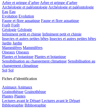
Arbre et grimpe d’arbre
Arbre et grimpe d’arbre
Archéologie et paléontologie
Archéologie et paléontologie
Eau
Eau
Evolution
Evolution
Faune et flore aquatique
Faune et flore aquatique
Forêt
Forêt
Géologie
Géologie
Infiniment petit et chimie
Infiniment petit et chimie
Insectes et autres petites bêtes
Insectes et autres petites bêtes
Jardin
Jardin
Mammifères
Mammifères
Oiseaux
Oiseaux
Plantes et botanique
Plantes et botanique
Sensibilisation au changement climatique
Sensibilisation au
changement climatique
Sol
Sol
Fiches d’identification
Animaux
Animaux
Grainothèque
Grainothèque
Plantes
Plantes
Lectures avant le Départ
Lectures avant le Départ
Bibliographie
Bibliographie