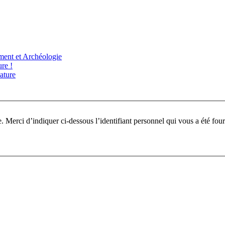
ent et Archéologie
re !
ature
Pour participer à ce fo