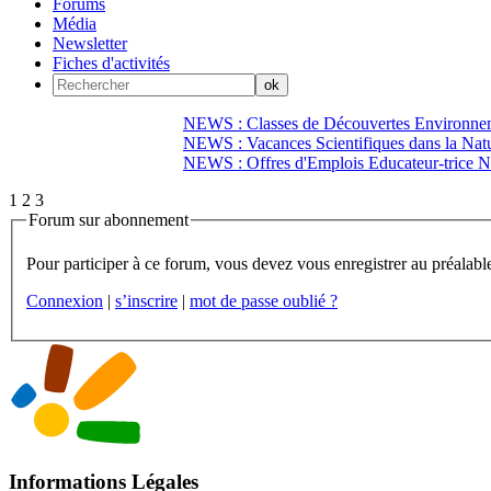
Forums
Média
Newsletter
Fiches d'activités
NEWS : Classes de Découvertes Environnem
NEWS : Vacances Scientifiques dans la Natu
NEWS : Offres d'Emplois Educateur-trice N
1
2
3
Forum sur abonnement
Connexion
|
s’inscrire
|
mot de passe oublié ?
Informations Légales