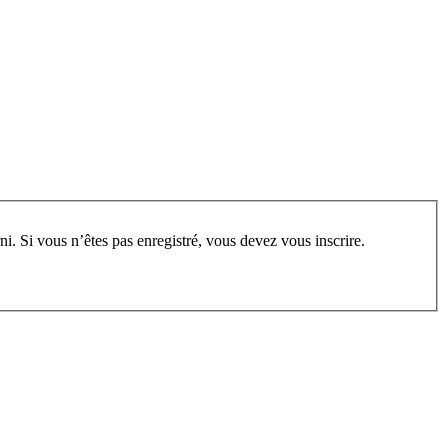
rum, vous devez vous enregistrer au préalable. Merci d’indiquer ci-dessous l’identifiant personnel qui vous a été fourni. Si vous n’êtes pas enregistré, vous devez vous inscrire.