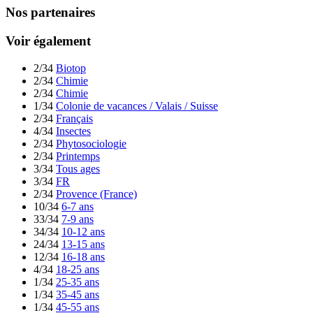
Nos partenaires
Voir également
2/34
Biotop
2/34
Chimie
2/34
Chimie
1/34
Colonie de vacances / Valais / Suisse
2/34
Français
4/34
Insectes
2/34
Phytosociologie
2/34
Printemps
3/34
Tous ages
3/34
FR
2/34
Provence (France)
10/34
6-7 ans
33/34
7-9 ans
34/34
10-12 ans
24/34
13-15 ans
12/34
16-18 ans
4/34
18-25 ans
1/34
25-35 ans
1/34
35-45 ans
1/34
45-55 ans