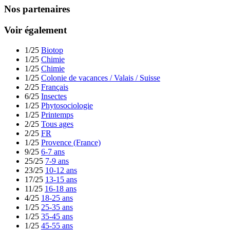
Nos partenaires
Voir également
1/25
Biotop
1/25
Chimie
1/25
Chimie
1/25
Colonie de vacances / Valais / Suisse
2/25
Français
6/25
Insectes
1/25
Phytosociologie
1/25
Printemps
2/25
Tous ages
2/25
FR
1/25
Provence (France)
9/25
6-7 ans
25/25
7-9 ans
23/25
10-12 ans
17/25
13-15 ans
11/25
16-18 ans
4/25
18-25 ans
1/25
25-35 ans
1/25
35-45 ans
1/25
45-55 ans