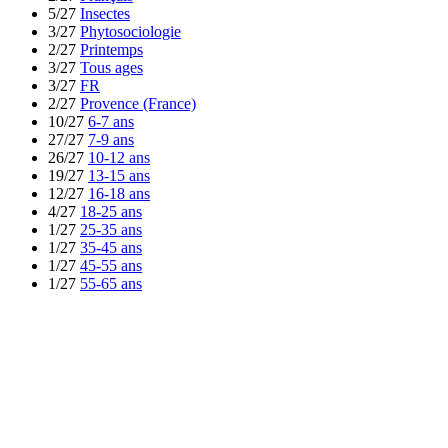
5/27
Insectes
3/27
Phytosociologie
2/27
Printemps
3/27
Tous ages
3/27
FR
2/27
Provence (France)
10/27
6-7 ans
27/27
7-9 ans
26/27
10-12 ans
19/27
13-15 ans
12/27
16-18 ans
4/27
18-25 ans
1/27
25-35 ans
1/27
35-45 ans
1/27
45-55 ans
1/27
55-65 ans