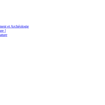
ent et Archéologie
re !
ature