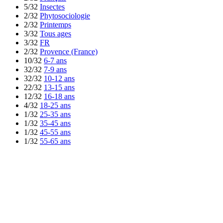
5/32
Insectes
2/32
Phytosociologie
2/32
Printemps
3/32
Tous ages
3/32
FR
2/32
Provence (France)
10/32
6-7 ans
32/32
7-9 ans
32/32
10-12 ans
22/32
13-15 ans
12/32
16-18 ans
4/32
18-25 ans
1/32
25-35 ans
1/32
35-45 ans
1/32
45-55 ans
1/32
55-65 ans