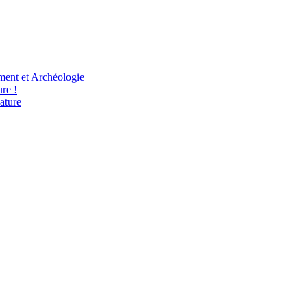
ent et Archéologie
re !
ature