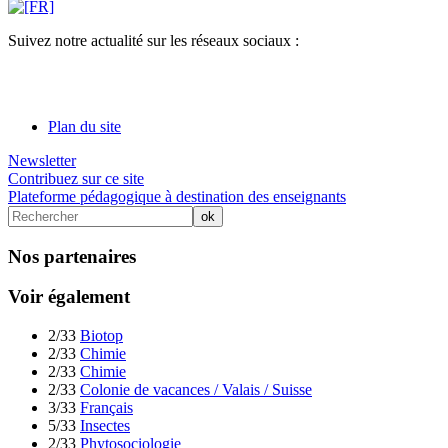
Suivez notre actualité sur les réseaux sociaux :
Plan du site
Newsletter
Contribuez sur ce site
Plateforme pédagogique à destination des enseignants
Nos partenaires
Voir également
2/33
Biotop
2/33
Chimie
2/33
Chimie
2/33
Colonie de vacances / Valais / Suisse
3/33
Français
5/33
Insectes
2/33
Phytosociologie