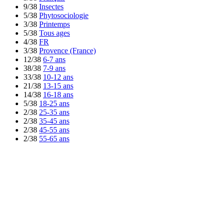
9/38
Insectes
5/38
Phytosociologie
3/38
Printemps
5/38
Tous ages
4/38
FR
3/38
Provence (France)
12/38
6-7 ans
38/38
7-9 ans
33/38
10-12 ans
21/38
13-15 ans
14/38
16-18 ans
5/38
18-25 ans
2/38
25-35 ans
2/38
35-45 ans
2/38
45-55 ans
2/38
55-65 ans