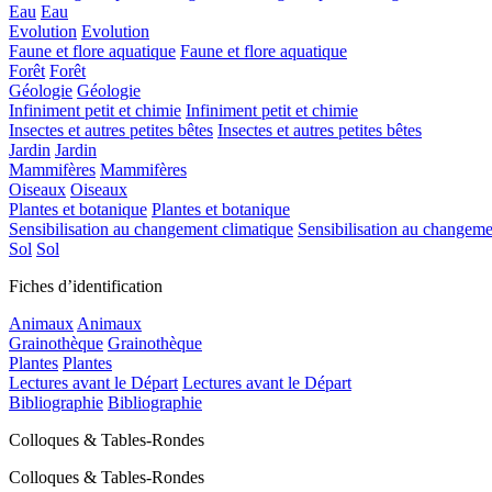
Eau
Eau
Evolution
Evolution
Faune et flore aquatique
Faune et flore aquatique
Forêt
Forêt
Géologie
Géologie
Infiniment petit et chimie
Infiniment petit et chimie
Insectes et autres petites bêtes
Insectes et autres petites bêtes
Jardin
Jardin
Mammifères
Mammifères
Oiseaux
Oiseaux
Plantes et botanique
Plantes et botanique
Sensibilisation au changement climatique
Sensibilisation au changeme
Sol
Sol
Fiches d’identification
Animaux
Animaux
Grainothèque
Grainothèque
Plantes
Plantes
Lectures avant le Départ
Lectures avant le Départ
Bibliographie
Bibliographie
Colloques & Tables-Rondes
Colloques & Tables-Rondes