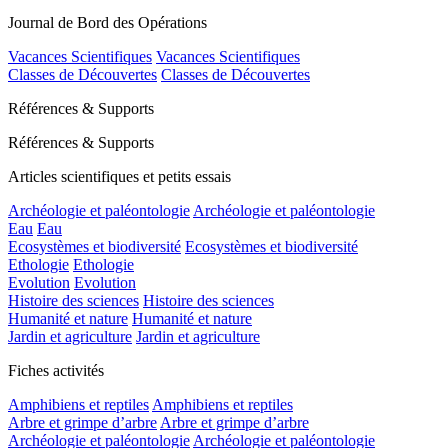
Journal de Bord des Opérations
Vacances Scientifiques
Vacances Scientifiques
Classes de Découvertes
Classes de Découvertes
Références & Supports
Références & Supports
Articles scientifiques et petits essais
Archéologie et paléontologie
Archéologie et paléontologie
Eau
Eau
Ecosystèmes et biodiversité
Ecosystèmes et biodiversité
Ethologie
Ethologie
Evolution
Evolution
Histoire des sciences
Histoire des sciences
Humanité et nature
Humanité et nature
Jardin et agriculture
Jardin et agriculture
Fiches activités
Amphibiens et reptiles
Amphibiens et reptiles
Arbre et grimpe d’arbre
Arbre et grimpe d’arbre
Archéologie et paléontologie
Archéologie et paléontologie