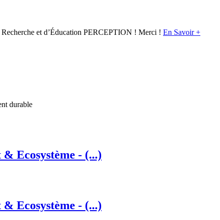
 de Recherche et d’Éducation PERCEPTION ! Merci !
En Savoir +
ent durable
t & Ecosystème - (...)
t & Ecosystème - (...)