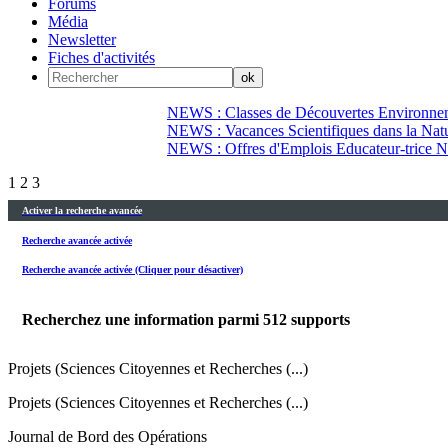
Forums
Média
Newsletter
Fiches d'activités
NEWS : Classes de Découvertes Environnem
NEWS : Vacances Scientifiques dans la Natu
NEWS : Offres d'Emplois Educateur-trice N
1
2
3
Activer la recherche avancée
Recherche avancée activée
Recherche avancée activée (Cliquer pour désactiver)
Recherchez une information parmi
512
supports
Projets (Sciences Citoyennes et Recherches (...)
Projets (Sciences Citoyennes et Recherches (...)
Journal de Bord des Opérations