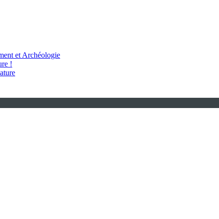
ent et Archéologie
re !
ature