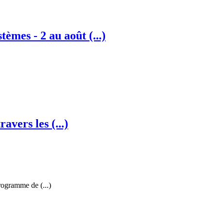
èmes - 2 au août (...)
avers les (...)
rogramme de (...)