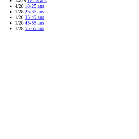
14/28
16-18 ans
4/28
18-25 ans
1/28
25-35 ans
1/28
35-45 ans
1/28
45-55 ans
1/28
55-65 ans