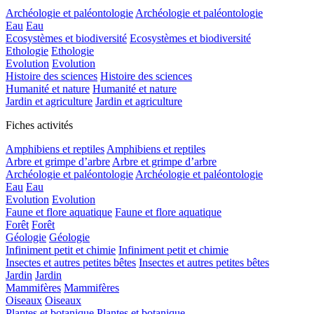
Archéologie et paléontologie
Archéologie et paléontologie
Eau
Eau
Ecosystèmes et biodiversité
Ecosystèmes et biodiversité
Ethologie
Ethologie
Evolution
Evolution
Histoire des sciences
Histoire des sciences
Humanité et nature
Humanité et nature
Jardin et agriculture
Jardin et agriculture
Fiches activités
Amphibiens et reptiles
Amphibiens et reptiles
Arbre et grimpe d’arbre
Arbre et grimpe d’arbre
Archéologie et paléontologie
Archéologie et paléontologie
Eau
Eau
Evolution
Evolution
Faune et flore aquatique
Faune et flore aquatique
Forêt
Forêt
Géologie
Géologie
Infiniment petit et chimie
Infiniment petit et chimie
Insectes et autres petites bêtes
Insectes et autres petites bêtes
Jardin
Jardin
Mammifères
Mammifères
Oiseaux
Oiseaux
Plantes et botanique
Plantes et botanique