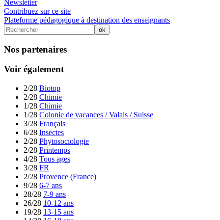
Newsletter
Contribuez sur ce site
Plateforme pédagogique à destination des enseignants
Nos partenaires
Voir également
2/28
Biotop
2/28
Chimie
1/28
Chimie
1/28
Colonie de vacances / Valais / Suisse
3/28
Français
6/28
Insectes
2/28
Phytosociologie
2/28
Printemps
4/28
Tous ages
3/28
FR
2/28
Provence (France)
9/28
6-7 ans
28/28
7-9 ans
26/28
10-12 ans
19/28
13-15 ans