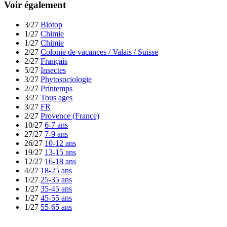
Voir également
3/27
Biotop
1/27
Chimie
1/27
Chimie
2/27
Colonie de vacances / Valais / Suisse
2/27
Français
5/27
Insectes
3/27
Phytosociologie
2/27
Printemps
3/27
Tous ages
3/27
FR
2/27
Provence (France)
10/27
6-7 ans
27/27
7-9 ans
26/27
10-12 ans
19/27
13-15 ans
12/27
16-18 ans
4/27
18-25 ans
1/27
25-35 ans
1/27
35-45 ans
1/27
45-55 ans
1/27
55-65 ans