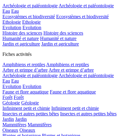
Archéologie et paléontologie
Archéologie et paléontologie
Eau
Eau
Ecosystèmes et biodiversité
Ecosystèmes et biodiversité
Ethologie
Ethologie
Evolution
Evolution
Histoire des sciences
Histoire des sciences
Humanité et nature
Humanité et nature
Jardin et agriculture
Jardin et agriculture
Fiches activités
Amphibiens et reptiles
Amphibiens et reptiles
Arbre et grimpe d’arbre
Arbre et grimpe d’arbre
Archéologie et paléontologie
Archéologie et paléontologie
Eau
Eau
Evolution
Evolution
Faune et flore aquatique
Faune et flore aquatique
Forêt
Forêt
Géologie
Géologie
Infiniment petit et chimie
Infiniment petit et chimie
Insectes et autres petites bêtes
Insectes et autres petites bêtes
Jardin
Jardin
Mammifères
Mammifères
Oiseaux
Oiseaux
Plantes et botanique
Plantes et botanique