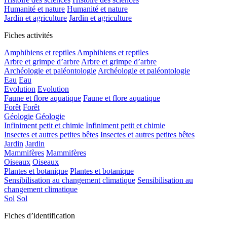
Humanité et nature
Humanité et nature
Jardin et agriculture
Jardin et agriculture
Fiches activités
Amphibiens et reptiles
Amphibiens et reptiles
Arbre et grimpe d’arbre
Arbre et grimpe d’arbre
Archéologie et paléontologie
Archéologie et paléontologie
Eau
Eau
Evolution
Evolution
Faune et flore aquatique
Faune et flore aquatique
Forêt
Forêt
Géologie
Géologie
Infiniment petit et chimie
Infiniment petit et chimie
Insectes et autres petites bêtes
Insectes et autres petites bêtes
Jardin
Jardin
Mammifères
Mammifères
Oiseaux
Oiseaux
Plantes et botanique
Plantes et botanique
Sensibilisation au changement climatique
Sensibilisation au
changement climatique
Sol
Sol
Fiches d’identification