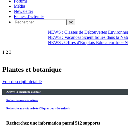
Forums
Média
Newsletter
Fiches d'activités
NEWS : Classes de Découvertes Environnem
NEWS : Vacances Scientifiques dans la Natu
NEWS : Offres d'Emplois Educateur-trice N
1
2
3
Plantes et botanique
Voir descriptif détaillé
Activer la recherche avancée
Recherche avancée activée
Recherche avancée activée (Cliquer pour désactiver)
Recherchez une information parmi
512
supports