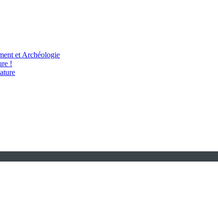
ent et Archéologie
re !
ature