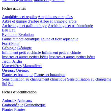
Fiches activités
Amphibiens et reptiles
Amphibiens et reptiles
Arbre et grimpe d’arbre
Arbre et grimpe d’arbre
Archéologie et paléontologie
Archéologie et paléontologie
Eau
Eau
Evolution
Evolution
Faune et flore aquatique
Faune et flore aquatique
Forêt
Forêt
Géologie
Géologie
Infiniment petit et chimie
Infiniment petit et chimie
Insectes et autres petites bêtes
Insectes et autres petites bêtes
Jardin
Jardin
Mammifères
Mammifères
Oiseaux
Oiseaux
Plantes et botanique
Plantes et botanique
Sensibilisation au changement climatique
Sensibilisation au changeme
Sol
Sol
Fiches d’identification
Animaux
Animaux
Grainothèque
Grainothèque
Plantes
Plantes