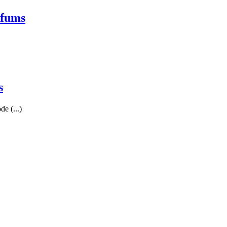
rfums
s
de (...)