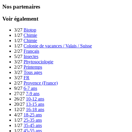
Nos partenaires
Voir également
3/27
Biotop
1/27
Chimie
1/27
Chimie
1/27
Colonie de vacances / Valais / Suisse
2/27
Français
5/27
Insectes
3/27
Phytosociologie
2/27
Printemps
3/27
Tous ages
3/27
FR
2/27
Provence (France)
9/27
6-7 ans
27/27
7-9 ans
26/27
10-12 ans
20/27
13-15 ans
12/27
16-18 ans
4/27
18-25 ans
1/27
25-35 ans
1/27
35-45 ans
1/27
45-55 ans