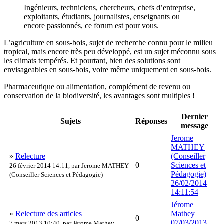
Ingénieurs, techniciens, chercheurs, chefs d’entreprise,
exploitants, étudiants, journalistes, enseignants ou
encore passionnés, ce forum est pour vous.
L’agriculture en sous-bois, sujet de recherche connu pour le milieu
tropical, mais encore très peu développé, est un sujet méconnu sous
les climats tempérés. Et pourtant, bien des solutions sont
envisageables en sous-bois, voire même uniquement en sous-bois.
Pharmaceutique ou alimentation, complément de revenu ou
conservation de la biodiversité, les avantages sont multiples !
Dernier
Sujets
Réponses
message
Jerome
MATHEY
»
Relecture
(Conseiller
0
Sciences et
26 février 2014 14:11, par
Jerome MATHEY
Pédagogie)
(Conseiller Sciences et Pédagogie)
26/02/2014
14:11:54
Jérome
»
Relecture des articles
Mathey
0
07/03/2013
7 mars 2013 10:40, par
Jérome Mathey