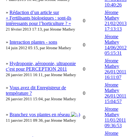
10:40:26
»
Rédaction d’un article sur
Jérome
« Fertilisants biologiques : sont-ils
Mathey
0
intéressants pour l’horticulture ? »
21/02/2013
17:13:13
21 février 2013 17:13, par
Jérome Mathey
Jérome
»
Interaction plantes - sons
Mathey
0
14/06/2012
14 juin 2012 05:15, par
Jérome Mathey
05:15:31
Jérome
»
Hydroponie, aéroponie, ultraponie
Mathey
c’est pour PERCEPTION 2011
0
26/01/2011
26 janvier 2011 16:11, par
Jérome Mathey
16:11:07
Jérome
»
Vous avez dit Enregistreur de
Mathey
température ?
0
26/01/2011
26 janvier 2011 15:04, par
Jérome Mathey
15:04:57
Jérome
»
Branchez vos plantes en réseau
Mathey
0
11/01/2011
11 janvier 2011 09:36, par
Jérome Mathey
09:36:53
Jérome