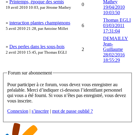
»
Printemps, époque des semis
Mathey
0
19/04/2010
19 avril 2010 10:03, par
Jérome Mathey
10:03:50
Thomas EGLI
»
interaction plantes champignons
6
03/03/2011
5 avril 2010 21:28, par
Antoine Millet
17:31:04
DEMAILLY
Jean-
»
Des perles dans les sous-bois
2
Guillaume
2 avril 2010 15:45, par
Thomas EGLI
28/02/2016
18:55:29
Forum sur abonnement
Pour participer à ce forum, vous devez vous enregistrer au
préalable. Merci d’indiquer ci-dessous l’identifiant personnel
qui vous a été fourni. Si vous n’êtes pas enregistré, vous devez
vous inscrire.
Connexion
|
s’inscrire
|
mot de passe oublié ?