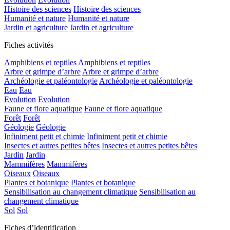
Histoire des sciences
Histoire des sciences
Humanité et nature
Humanité et nature
Jardin et agriculture
Jardin et agriculture
Fiches activités
Amphibiens et reptiles
Amphibiens et reptiles
Arbre et grimpe d’arbre
Arbre et grimpe d’arbre
Archéologie et paléontologie
Archéologie et paléontologie
Eau
Eau
Evolution
Evolution
Faune et flore aquatique
Faune et flore aquatique
Forêt
Forêt
Géologie
Géologie
Infiniment petit et chimie
Infiniment petit et chimie
Insectes et autres petites bêtes
Insectes et autres petites bêtes
Jardin
Jardin
Mammifères
Mammifères
Oiseaux
Oiseaux
Plantes et botanique
Plantes et botanique
Sensibilisation au changement climatique
Sensibilisation au
changement climatique
Sol
Sol
Fiches d’identification