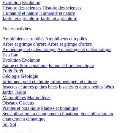
Evolution
Evolution
Histoire des sciences
Histoire des sciences
Humanité et nature
Humanité et nature
Jardin et agriculture
Jardin et agriculture
Fiches activités
Amphibiens et reptiles
Amphibiens et reptiles
Arbre et grimpe d’arbre
Arbre et grimpe d’arbre
Archéologie et paléontologie
Archéologie et paléontologie
Eau
Eau
Evolution
Evolution
Faune et flore aquatique
Faune et flore aquatique
Forêt
Forêt
Géologie
Géologie
Infiniment petit et chimie
Infiniment petit et chimie
Insectes et autres petites bêtes
Insectes et autres petites bêtes
Jardin
Jardin
Mammifères
Mammifères
Oiseaux
Oiseaux
Plantes et botanique
Plantes et botanique
Sensibilisation au changement climatique
Sensibilisation au
changement climatique
Sol
Sol