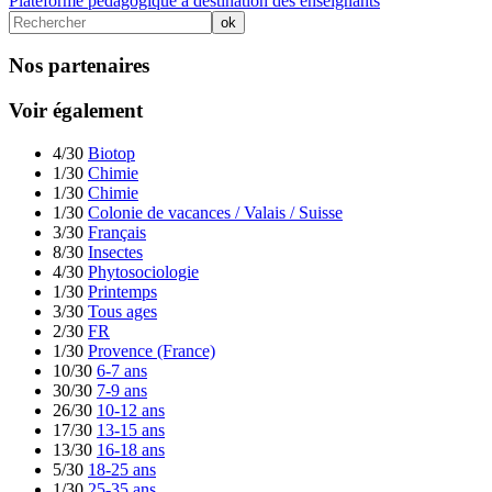
Plateforme pédagogique à destination des enseignants
Nos partenaires
Voir également
4/30
Biotop
1/30
Chimie
1/30
Chimie
1/30
Colonie de vacances / Valais / Suisse
3/30
Français
8/30
Insectes
4/30
Phytosociologie
1/30
Printemps
3/30
Tous ages
2/30
FR
1/30
Provence (France)
10/30
6-7 ans
30/30
7-9 ans
26/30
10-12 ans
17/30
13-15 ans
13/30
16-18 ans
5/30
18-25 ans
1/30
25-35 ans