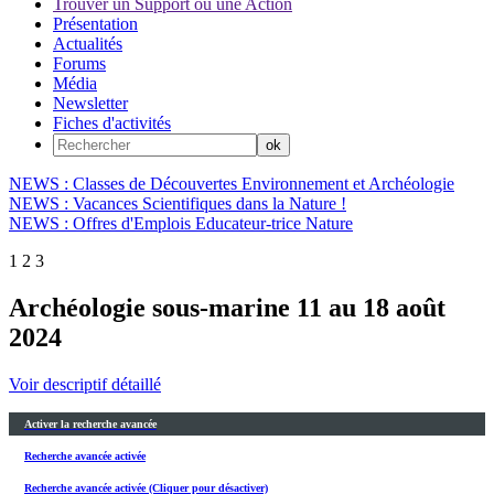
Trouver un Support ou une Action
Présentation
Actualités
Forums
Média
Newsletter
Fiches d'activités
NEWS : Classes de Découvertes Environnement et Archéologie
NEWS : Vacances Scientifiques dans la Nature !
NEWS : Offres d'Emplois Educateur-trice Nature
1
2
3
Archéologie sous-marine 11 au 18 août
2024
Voir descriptif détaillé
Activer la recherche avancée
Recherche avancée activée
Recherche avancée activée (Cliquer pour désactiver)