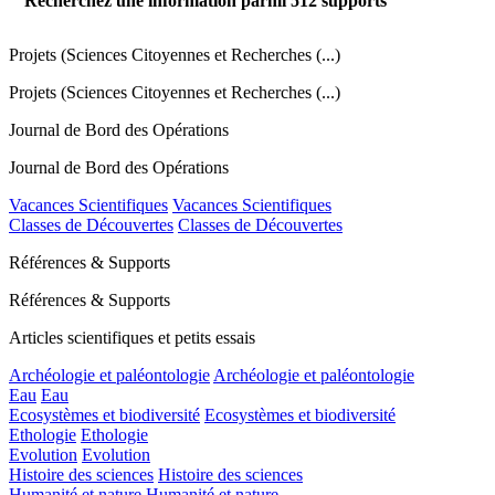
Recherchez une information parmi
512
supports
Projets (Sciences Citoyennes et Recherches (...)
Projets (Sciences Citoyennes et Recherches (...)
Journal de Bord des Opérations
Journal de Bord des Opérations
Vacances Scientifiques
Vacances Scientifiques
Classes de Découvertes
Classes de Découvertes
Références & Supports
Références & Supports
Articles scientifiques et petits essais
Archéologie et paléontologie
Archéologie et paléontologie
Eau
Eau
Ecosystèmes et biodiversité
Ecosystèmes et biodiversité
Ethologie
Ethologie
Evolution
Evolution
Histoire des sciences
Histoire des sciences
Humanité et nature
Humanité et nature