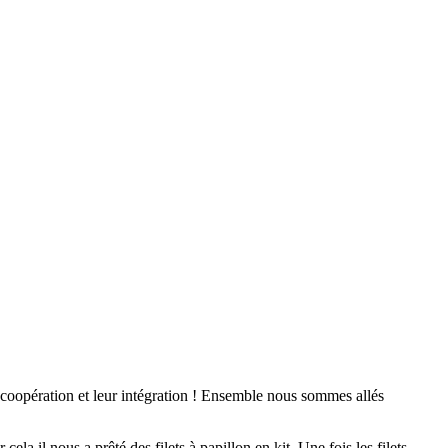
coopération et leur intégration ! Ensemble nous sommes allés
la il nous a prêté des filets à papillon en kit. Une fois les filets