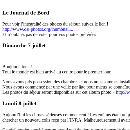
Le Journal de Bord
Pour voir l’intégralité des photos du séjour, suivez le lien !
http://www.osi-photos.org/thumbnail...
Et n’oubliez pas de voter pour vos photos préférées !
Dimanche 7 juillet
Bonjour à tous !
Tout le monde est bien arrivé au centre pour le premier jour.
Nous avons pris possession des chambres et nous nous sommes install
Nous avons commencé par une veillé par âge pour mieux se connaître 
Les photos du séjour seront disponibles sur cet album photo «
http://
Lundi 8 juillet
Aujourd’hui les choses sérieuses commencent ! Les enfants étant un p
chercher un nouveau colis reçu par l’INRA. Malheureusement il avait 
Ce vieil ermite, touché par un grand mal de dos, nous a demandé de captu