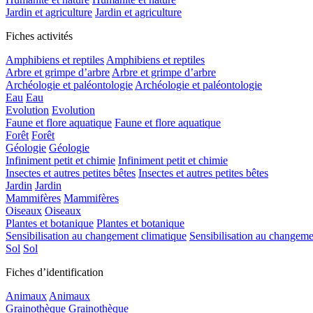
Jardin et agriculture
Jardin et agriculture
Fiches activités
Amphibiens et reptiles
Amphibiens et reptiles
Arbre et grimpe d’arbre
Arbre et grimpe d’arbre
Archéologie et paléontologie
Archéologie et paléontologie
Eau
Eau
Evolution
Evolution
Faune et flore aquatique
Faune et flore aquatique
Forêt
Forêt
Géologie
Géologie
Infiniment petit et chimie
Infiniment petit et chimie
Insectes et autres petites bêtes
Insectes et autres petites bêtes
Jardin
Jardin
Mammifères
Mammifères
Oiseaux
Oiseaux
Plantes et botanique
Plantes et botanique
Sensibilisation au changement climatique
Sensibilisation au changeme
Sol
Sol
Fiches d’identification
Animaux
Animaux
Grainothèque
Grainothèque