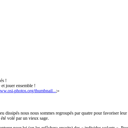
és !
et jouer ensemble !
www.osi-photos.org/thumbnail...
;»
eu dissipés nous nous sommes regroupés par quatre pour favoriser leur 
été volé par un vieux sage.
rer pour lui (on les relâchera ensuite) des « individus volants ». Pour ce