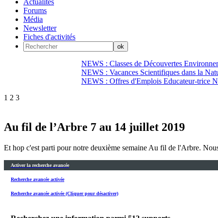
Actualités
Forums
Média
Newsletter
Fiches d'activités
NEWS : Classes de Découvertes Environnem
NEWS : Vacances Scientifiques dans la Natu
NEWS : Offres d'Emplois Educateur-trice N
1
2
3
Au fil de l’Arbre 7 au 14 juillet 2019
Et hop c'est parti pour notre deuxième semaine Au fil de l'Arbre. Nou
Activer la recherche avancée
Recherche avancée activée
Recherche avancée activée (Cliquer pour désactiver)