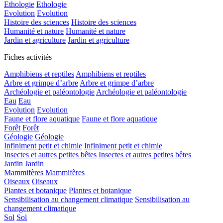
Ethologie
Ethologie
Evolution
Evolution
Histoire des sciences
Histoire des sciences
Humanité et nature
Humanité et nature
Jardin et agriculture
Jardin et agriculture
Fiches activités
Amphibiens et reptiles
Amphibiens et reptiles
Arbre et grimpe d’arbre
Arbre et grimpe d’arbre
Archéologie et paléontologie
Archéologie et paléontologie
Eau
Eau
Evolution
Evolution
Faune et flore aquatique
Faune et flore aquatique
Forêt
Forêt
Géologie
Géologie
Infiniment petit et chimie
Infiniment petit et chimie
Insectes et autres petites bêtes
Insectes et autres petites bêtes
Jardin
Jardin
Mammifères
Mammifères
Oiseaux
Oiseaux
Plantes et botanique
Plantes et botanique
Sensibilisation au changement climatique
Sensibilisation au
changement climatique
Sol
Sol