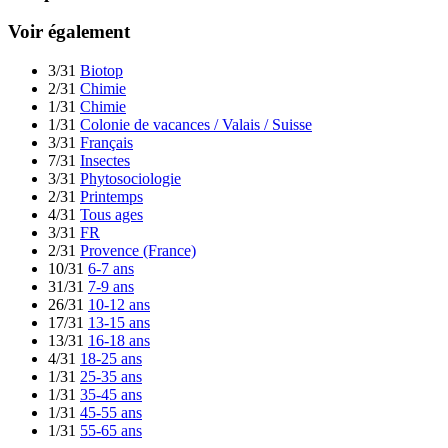
Voir également
3/31
Biotop
2/31
Chimie
1/31
Chimie
1/31
Colonie de vacances / Valais / Suisse
3/31
Français
7/31
Insectes
3/31
Phytosociologie
2/31
Printemps
4/31
Tous ages
3/31
FR
2/31
Provence (France)
10/31
6-7 ans
31/31
7-9 ans
26/31
10-12 ans
17/31
13-15 ans
13/31
16-18 ans
4/31
18-25 ans
1/31
25-35 ans
1/31
35-45 ans
1/31
45-55 ans
1/31
55-65 ans