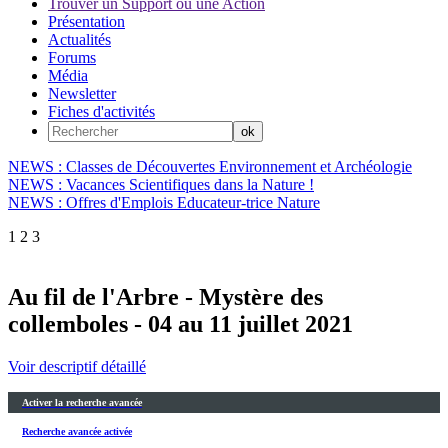
Trouver un Support ou une Action
Présentation
Actualités
Forums
Média
Newsletter
Fiches d'activités
NEWS : Classes de Découvertes Environnement et Archéologie
NEWS : Vacances Scientifiques dans la Nature !
NEWS : Offres d'Emplois Educateur-trice Nature
1
2
3
Au fil de l'Arbre - Mystère des
collemboles - 04 au 11 juillet 2021
Voir descriptif détaillé
Activer la recherche avancée
Recherche avancée activée