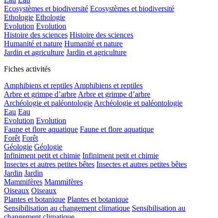
Ecosystèmes et biodiversité
Ecosystèmes et biodiversité
Ethologie
Ethologie
Evolution
Evolution
Histoire des sciences
Histoire des sciences
Humanité et nature
Humanité et nature
Jardin et agriculture
Jardin et agriculture
Fiches activités
Amphibiens et reptiles
Amphibiens et reptiles
Arbre et grimpe d’arbre
Arbre et grimpe d’arbre
Archéologie et paléontologie
Archéologie et paléontologie
Eau
Eau
Evolution
Evolution
Faune et flore aquatique
Faune et flore aquatique
Forêt
Forêt
Géologie
Géologie
Infiniment petit et chimie
Infiniment petit et chimie
Insectes et autres petites bêtes
Insectes et autres petites bêtes
Jardin
Jardin
Mammifères
Mammifères
Oiseaux
Oiseaux
Plantes et botanique
Plantes et botanique
Sensibilisation au changement climatique
Sensibilisation au
changement climatique