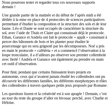
Nous pourrons tester et regarder tous ces nouveaux supports
demain !
Une grande partie de la matinée et du début de l’après midi a été
dédiée à la mise en place de 4 protocoles de sciences participatives
permettant d’étudier la composition et la structure des sols et de leur
faune. Léo et Dante se sont occupés de caractériser la structure du
sol, avec l’aide de Thaïs et Claire qui connaissait déjà le protocole.
Ethan, Garance et Andréa ont fait le protocole « appât » consistant à
percer des bâtonnets de bois et les planter pour étudier le
pourcentage qui en sera grignoté par les décomposeurs. Noé a pris
en main le protocole « cafétéria » et a commencé l’observation à la
loupe tronculaire, il a d’ailleurs pu observer son premier collembole
avec fierté ! Andréa et Garance ont également pu prendre en main
cet outil d’observation.
Pour finir, pendant que certains finissaient leurs projets en
autonomie, ceux qui n’avaient jamais étudié les collemboles ont pu
découvrir les différentes familles, les différents morphotypes et rôles
des collemboles à travers quelques petits jeux proposés par Romane.
Les questions fusent et la créativité est à son apogée ! Demain, c’est
au tour du reste du groupe d’aller en bivouac perché, avec Charlie et
Héloïse.