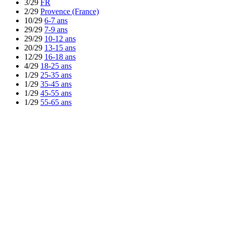
3/29
FR
2/29
Provence (France)
10/29
6-7 ans
29/29
7-9 ans
29/29
10-12 ans
20/29
13-15 ans
12/29
16-18 ans
4/29
18-25 ans
1/29
25-35 ans
1/29
35-45 ans
1/29
45-55 ans
1/29
55-65 ans