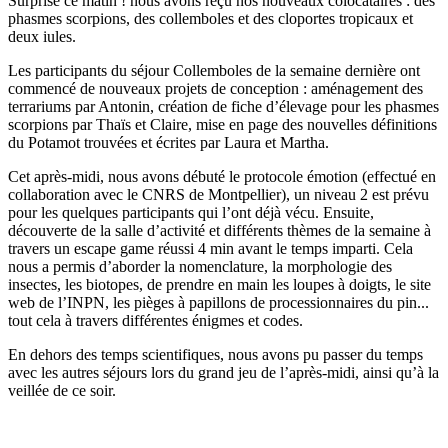
Surprise ce matin ! nous avons reçu nos nouveaux colocataires : des
phasmes scorpions, des collemboles et des cloportes tropicaux et
deux iules.
Les participants du séjour Collemboles de la semaine dernière ont
commencé de nouveaux projets de conception : aménagement des
terrariums par Antonin, création de fiche d’élevage pour les phasmes
scorpions par Thaïs et Claire, mise en page des nouvelles définitions
du Potamot trouvées et écrites par Laura et Martha.
Cet après-midi, nous avons débuté le protocole émotion (effectué en
collaboration avec le CNRS de Montpellier), un niveau 2 est prévu
pour les quelques participants qui l’ont déjà vécu. Ensuite,
découverte de la salle d’activité et différents thèmes de la semaine à
travers un escape game réussi 4 min avant le temps imparti. Cela
nous a permis d’aborder la nomenclature, la morphologie des
insectes, les biotopes, de prendre en main les loupes à doigts, le site
web de l’INPN, les pièges à papillons de processionnaires du pin...
tout cela à travers différentes énigmes et codes.
En dehors des temps scientifiques, nous avons pu passer du temps
avec les autres séjours lors du grand jeu de l’après-midi, ainsi qu’à la
veillée de ce soir.