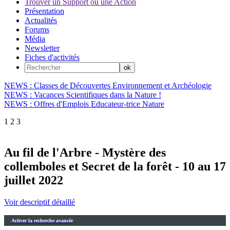
Trouver un Support ou une Action
Présentation
Actualités
Forums
Média
Newsletter
Fiches d'activités
NEWS : Classes de Découvertes Environnement et Archéologie
NEWS : Vacances Scientifiques dans la Nature !
NEWS : Offres d'Emplois Educateur-trice Nature
1
2
3
Au fil de l'Arbre - Mystère des
collemboles et Secret de la forêt - 10 au 17
juillet 2022
Voir descriptif détaillé
Activer la recherche avancée