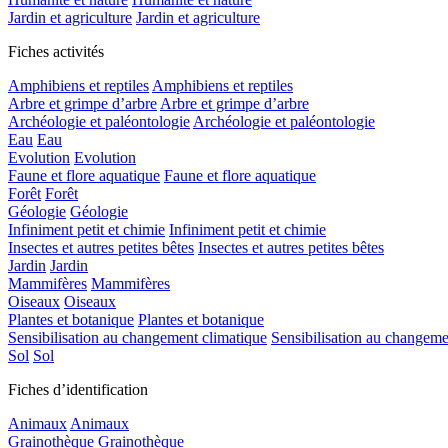
Jardin et agriculture
Jardin et agriculture
Fiches activités
Amphibiens et reptiles
Amphibiens et reptiles
Arbre et grimpe d’arbre
Arbre et grimpe d’arbre
Archéologie et paléontologie
Archéologie et paléontologie
Eau
Eau
Evolution
Evolution
Faune et flore aquatique
Faune et flore aquatique
Forêt
Forêt
Géologie
Géologie
Infiniment petit et chimie
Infiniment petit et chimie
Insectes et autres petites bêtes
Insectes et autres petites bêtes
Jardin
Jardin
Mammifères
Mammifères
Oiseaux
Oiseaux
Plantes et botanique
Plantes et botanique
Sensibilisation au changement climatique
Sensibilisation au changeme
Sol
Sol
Fiches d’identification
Animaux
Animaux
Grainothèque
Grainothèque