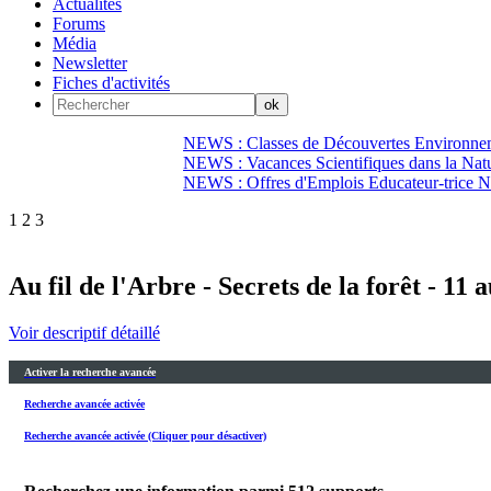
Actualités
Forums
Média
Newsletter
Fiches d'activités
NEWS : Classes de Découvertes Environnem
NEWS : Vacances Scientifiques dans la Natu
NEWS : Offres d'Emplois Educateur-trice N
1
2
3
Au fil de l'Arbre - Secrets de la forêt - 11 
Voir descriptif détaillé
Activer la recherche avancée
Recherche avancée activée
Recherche avancée activée (Cliquer pour désactiver)