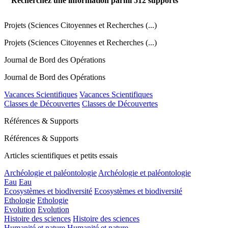
Recherchez une information parmi
512
supports
Projets (Sciences Citoyennes et Recherches (...)
Projets (Sciences Citoyennes et Recherches (...)
Journal de Bord des Opérations
Journal de Bord des Opérations
Vacances Scientifiques
Vacances Scientifiques
Classes de Découvertes
Classes de Découvertes
Références & Supports
Références & Supports
Articles scientifiques et petits essais
Archéologie et paléontologie
Archéologie et paléontologie
Eau
Eau
Ecosystèmes et biodiversité
Ecosystèmes et biodiversité
Ethologie
Ethologie
Evolution
Evolution
Histoire des sciences
Histoire des sciences
Humanité et nature
Humanité et nature