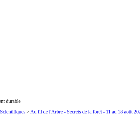
ent durable
Scientifiques
>
Au fil de l'Arbre - Secrets de la forêt - 11 au 18 août 20