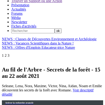
Trouver un Support ou une Action
Présentation
Actualités
Forums
Média
Newsletter
Fiches d'activités
NEWS : Classes de Découvertes Environnement et Archéologie
NEWS : Vacances Scientifiques dans la Nature !
NEWS : Offres d'Emplois Educateur-trice Nature
1
2
3
Au fil de l'Arbre - Secrets de la forêt - 15
au 22 août 2021
Seleane, Lena, Nora, Maxime, Victor, Nina, Aidan, Noam et Emilie
découvrent les secrets de la forêt avec Romane.
Voir descriptif
détaillé
Activer la recherche avancée