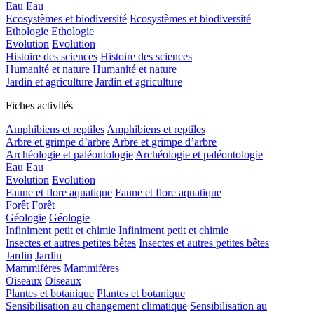
Eau
Eau
Ecosystèmes et biodiversité
Ecosystèmes et biodiversité
Ethologie
Ethologie
Evolution
Evolution
Histoire des sciences
Histoire des sciences
Humanité et nature
Humanité et nature
Jardin et agriculture
Jardin et agriculture
Fiches activités
Amphibiens et reptiles
Amphibiens et reptiles
Arbre et grimpe d’arbre
Arbre et grimpe d’arbre
Archéologie et paléontologie
Archéologie et paléontologie
Eau
Eau
Evolution
Evolution
Faune et flore aquatique
Faune et flore aquatique
Forêt
Forêt
Géologie
Géologie
Infiniment petit et chimie
Infiniment petit et chimie
Insectes et autres petites bêtes
Insectes et autres petites bêtes
Jardin
Jardin
Mammifères
Mammifères
Oiseaux
Oiseaux
Plantes et botanique
Plantes et botanique
Sensibilisation au changement climatique
Sensibilisation au