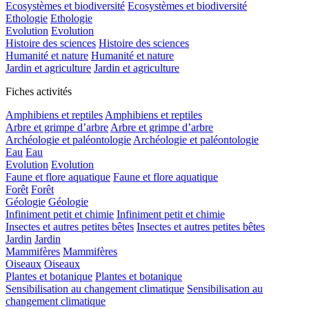
Ecosystèmes et biodiversité
Ecosystèmes et biodiversité
Ethologie
Ethologie
Evolution
Evolution
Histoire des sciences
Histoire des sciences
Humanité et nature
Humanité et nature
Jardin et agriculture
Jardin et agriculture
Fiches activités
Amphibiens et reptiles
Amphibiens et reptiles
Arbre et grimpe d’arbre
Arbre et grimpe d’arbre
Archéologie et paléontologie
Archéologie et paléontologie
Eau
Eau
Evolution
Evolution
Faune et flore aquatique
Faune et flore aquatique
Forêt
Forêt
Géologie
Géologie
Infiniment petit et chimie
Infiniment petit et chimie
Insectes et autres petites bêtes
Insectes et autres petites bêtes
Jardin
Jardin
Mammifères
Mammifères
Oiseaux
Oiseaux
Plantes et botanique
Plantes et botanique
Sensibilisation au changement climatique
Sensibilisation au
changement climatique