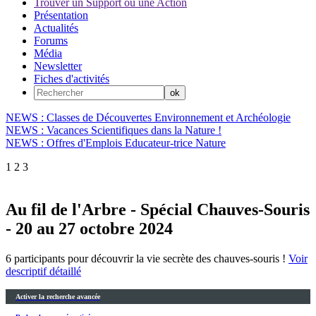
Trouver un Support ou une Action
Présentation
Actualités
Forums
Média
Newsletter
Fiches d'activités
NEWS : Classes de Découvertes Environnement et Archéologie
NEWS : Vacances Scientifiques dans la Nature !
NEWS : Offres d'Emplois Educateur-trice Nature
1
2
3
Au fil de l'Arbre - Spécial Chauves-Souris
- 20 au 27 octobre 2024
6 participants pour découvrir la vie secrète des chauves-souris !
Voir
descriptif détaillé
Activer la recherche avancée