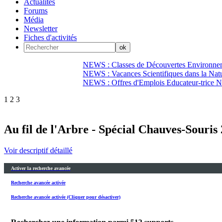
Actualités
Forums
Média
Newsletter
Fiches d'activités
NEWS : Classes de Découvertes Environnem
NEWS : Vacances Scientifiques dans la Natu
NEWS : Offres d'Emplois Educateur-trice N
1
2
3
Au fil de l'Arbre - Spécial Chauves-Souris
Voir descriptif détaillé
Activer la recherche avancée
Recherche avancée activée
Recherche avancée activée (Cliquer pour désactiver)