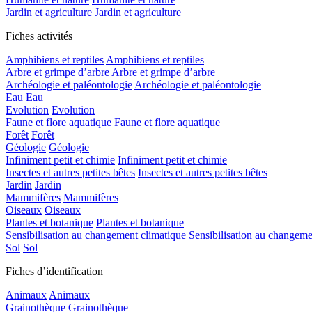
Jardin et agriculture
Jardin et agriculture
Fiches activités
Amphibiens et reptiles
Amphibiens et reptiles
Arbre et grimpe d’arbre
Arbre et grimpe d’arbre
Archéologie et paléontologie
Archéologie et paléontologie
Eau
Eau
Evolution
Evolution
Faune et flore aquatique
Faune et flore aquatique
Forêt
Forêt
Géologie
Géologie
Infiniment petit et chimie
Infiniment petit et chimie
Insectes et autres petites bêtes
Insectes et autres petites bêtes
Jardin
Jardin
Mammifères
Mammifères
Oiseaux
Oiseaux
Plantes et botanique
Plantes et botanique
Sensibilisation au changement climatique
Sensibilisation au changeme
Sol
Sol
Fiches d’identification
Animaux
Animaux
Grainothèque
Grainothèque