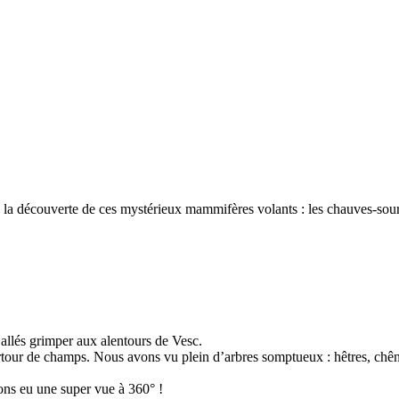
 à la découverte de ces mystérieux mammifères volants : les chauves-sour
allés grimper aux alentours de Vesc.
urtour de champs. Nous avons vu plein d’arbres somptueux : hêtres, chêne
ons eu une super vue à 360° !