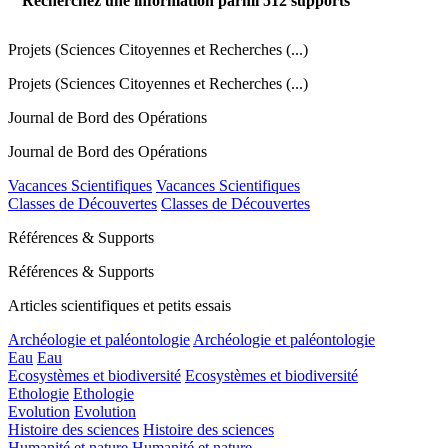
Recherchez une information parmi
512
supports
Projets (Sciences Citoyennes et Recherches (...)
Projets (Sciences Citoyennes et Recherches (...)
Journal de Bord des Opérations
Journal de Bord des Opérations
Vacances Scientifiques
Vacances Scientifiques
Classes de Découvertes
Classes de Découvertes
Références & Supports
Références & Supports
Articles scientifiques et petits essais
Archéologie et paléontologie
Archéologie et paléontologie
Eau
Eau
Ecosystèmes et biodiversité
Ecosystèmes et biodiversité
Ethologie
Ethologie
Evolution
Evolution
Histoire des sciences
Histoire des sciences
Humanité et nature
Humanité et nature