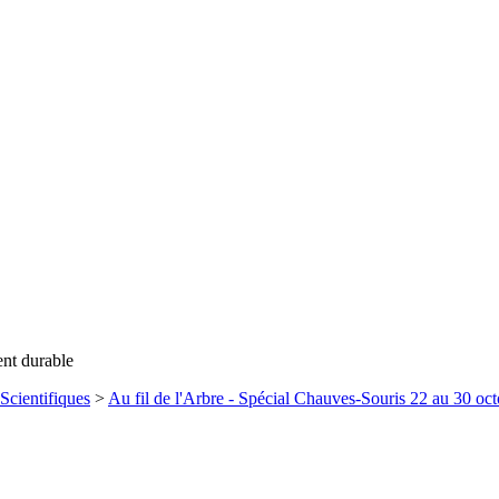
ent durable
Scientifiques
>
Au fil de l'Arbre - Spécial Chauves-Souris 22 au 30 oc