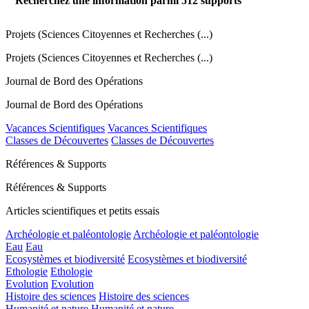
Recherchez une information parmi
512
supports
Projets (Sciences Citoyennes et Recherches (...)
Projets (Sciences Citoyennes et Recherches (...)
Journal de Bord des Opérations
Journal de Bord des Opérations
Vacances Scientifiques
Vacances Scientifiques
Classes de Découvertes
Classes de Découvertes
Références & Supports
Références & Supports
Articles scientifiques et petits essais
Archéologie et paléontologie
Archéologie et paléontologie
Eau
Eau
Ecosystèmes et biodiversité
Ecosystèmes et biodiversité
Ethologie
Ethologie
Evolution
Evolution
Histoire des sciences
Histoire des sciences
Humanité et nature
Humanité et nature