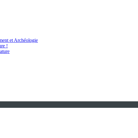
ent et Archéologie
re !
ature