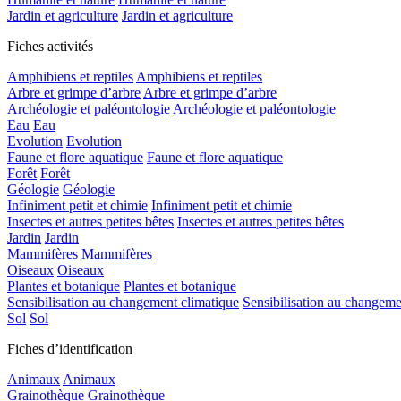
Jardin et agriculture
Jardin et agriculture
Fiches activités
Amphibiens et reptiles
Amphibiens et reptiles
Arbre et grimpe d’arbre
Arbre et grimpe d’arbre
Archéologie et paléontologie
Archéologie et paléontologie
Eau
Eau
Evolution
Evolution
Faune et flore aquatique
Faune et flore aquatique
Forêt
Forêt
Géologie
Géologie
Infiniment petit et chimie
Infiniment petit et chimie
Insectes et autres petites bêtes
Insectes et autres petites bêtes
Jardin
Jardin
Mammifères
Mammifères
Oiseaux
Oiseaux
Plantes et botanique
Plantes et botanique
Sensibilisation au changement climatique
Sensibilisation au changeme
Sol
Sol
Fiches d’identification
Animaux
Animaux
Grainothèque
Grainothèque