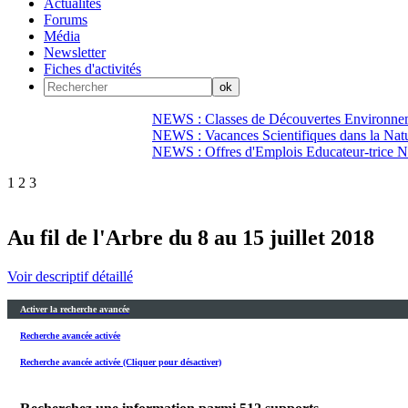
Actualités
Forums
Média
Newsletter
Fiches d'activités
NEWS : Classes de Découvertes Environnem
NEWS : Vacances Scientifiques dans la Natu
NEWS : Offres d'Emplois Educateur-trice N
1
2
3
Au fil de l'Arbre du 8 au 15 juillet 2018
Voir descriptif détaillé
Activer la recherche avancée
Recherche avancée activée
Recherche avancée activée (Cliquer pour désactiver)