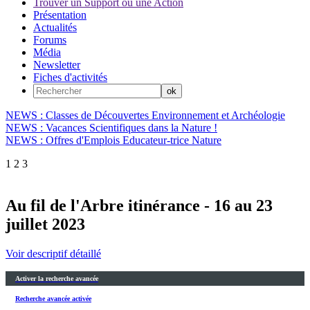
Trouver un Support ou une Action
Présentation
Actualités
Forums
Média
Newsletter
Fiches d'activités
NEWS : Classes de Découvertes Environnement et Archéologie
NEWS : Vacances Scientifiques dans la Nature !
NEWS : Offres d'Emplois Educateur-trice Nature
1
2
3
Au fil de l'Arbre itinérance - 16 au 23
juillet 2023
Voir descriptif détaillé
Activer la recherche avancée
Recherche avancée activée