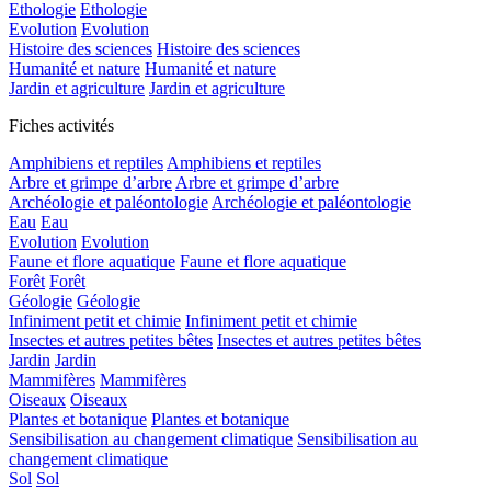
Ethologie
Ethologie
Evolution
Evolution
Histoire des sciences
Histoire des sciences
Humanité et nature
Humanité et nature
Jardin et agriculture
Jardin et agriculture
Fiches activités
Amphibiens et reptiles
Amphibiens et reptiles
Arbre et grimpe d’arbre
Arbre et grimpe d’arbre
Archéologie et paléontologie
Archéologie et paléontologie
Eau
Eau
Evolution
Evolution
Faune et flore aquatique
Faune et flore aquatique
Forêt
Forêt
Géologie
Géologie
Infiniment petit et chimie
Infiniment petit et chimie
Insectes et autres petites bêtes
Insectes et autres petites bêtes
Jardin
Jardin
Mammifères
Mammifères
Oiseaux
Oiseaux
Plantes et botanique
Plantes et botanique
Sensibilisation au changement climatique
Sensibilisation au
changement climatique
Sol
Sol