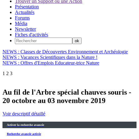
Trouver un Support ou une Action
Présentation
Actualités
Forums
Média
Newsletter
Fiches d'activités
NEWS : Classes de Découvertes Environnement et Archéologie
NEWS : Vacances Scientifiques dans la Nature !
NEWS : Offres d'Emplois Educateur-trice Nature
1
2
3
Au fil de l'Arbre spécial chauves souris -
20 octobre au 03 novembre 2019
Voir descriptif détaillé
Activer la recherche avancée
Recherche avancée activée