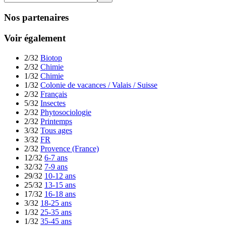
Nos partenaires
Voir également
2/32
Biotop
2/32
Chimie
1/32
Chimie
1/32
Colonie de vacances / Valais / Suisse
2/32
Français
5/32
Insectes
2/32
Phytosociologie
2/32
Printemps
3/32
Tous ages
3/32
FR
2/32
Provence (France)
12/32
6-7 ans
32/32
7-9 ans
29/32
10-12 ans
25/32
13-15 ans
17/32
16-18 ans
3/32
18-25 ans
1/32
25-35 ans
1/32
35-45 ans