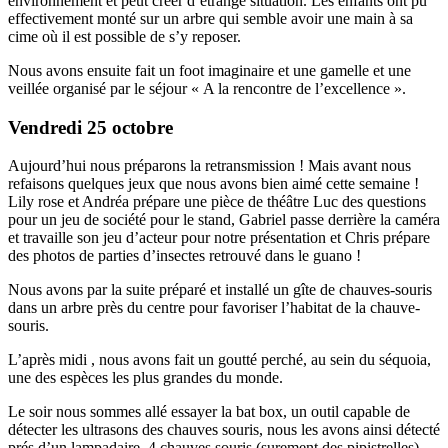
environnement et peut créer d’étrange situation. Les enfants ont pu
effectivement monté sur un arbre qui semble avoir une main à sa
cime où il est possible de s’y reposer.
Nous avons ensuite fait un foot imaginaire et une gamelle et une
veillée organisé par le séjour « A la rencontre de l’excellence ».
Vendredi 25 octobre
Aujourd’hui nous préparons la retransmission ! Mais avant nous
refaisons quelques jeux que nous avons bien aimé cette semaine !
Lily rose et Andréa prépare une pièce de théâtre Luc des questions
pour un jeu de société pour le stand, Gabriel passe derrière la caméra
et travaille son jeu d’acteur pour notre présentation et Chris prépare
des photos de parties d’insectes retrouvé dans le guano !
Nous avons par la suite préparé et installé un gîte de chauves-souris
dans un arbre près du centre pour favoriser l’habitat de la chauve-
souris.
L’après midi , nous avons fait un goutté perché, au sein du séquoia,
une des espèces les plus grandes du monde.
Le soir nous sommes allé essayer la bat box, un outil capable de
détecter les ultrasons des chauves souris, nous les avons ainsi détecté
prés d’un lampadaire, 4 chauves souris (surement des pipistrelles)