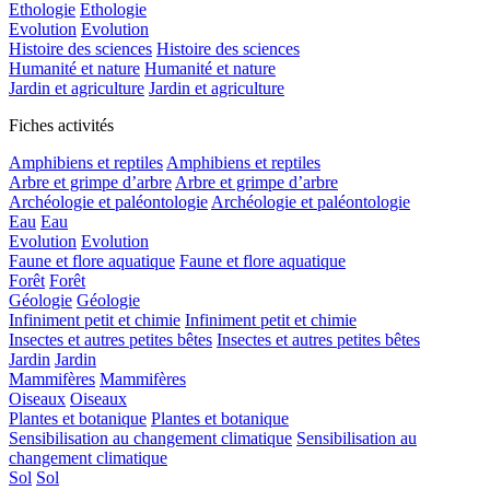
Ethologie
Ethologie
Evolution
Evolution
Histoire des sciences
Histoire des sciences
Humanité et nature
Humanité et nature
Jardin et agriculture
Jardin et agriculture
Fiches activités
Amphibiens et reptiles
Amphibiens et reptiles
Arbre et grimpe d’arbre
Arbre et grimpe d’arbre
Archéologie et paléontologie
Archéologie et paléontologie
Eau
Eau
Evolution
Evolution
Faune et flore aquatique
Faune et flore aquatique
Forêt
Forêt
Géologie
Géologie
Infiniment petit et chimie
Infiniment petit et chimie
Insectes et autres petites bêtes
Insectes et autres petites bêtes
Jardin
Jardin
Mammifères
Mammifères
Oiseaux
Oiseaux
Plantes et botanique
Plantes et botanique
Sensibilisation au changement climatique
Sensibilisation au
changement climatique
Sol
Sol