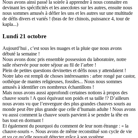
Nous avons ainsi passé la soirée à apprendre à nous connaitre en
devinant les spécificités et les anecdotes sur les autres, ensuite nous
nous sommes amusés à défier les uns et les autres sur une multitude
de défis divers et variés ! (bras de fer chinois, puissance 4, tour de
kapla...)
Lundi 21 octobre
Aujourd’hui , c’est sous les nuages et la pluie que nous avons
débuté la semaine !
Nous avons donc pris ensemble possession du laboratoire, notre
salle réservée pour notre séjour au fil de l’arbre !
Plein de petites questions devinettes et défis nous y attendaient !
Notre labo est rempli de choses intéressantes : arbre rongé par castor,
oothèque de mantes religieuses, fossiles... Nous nous sommes
amusés à identifier ces nombreux échantillons !
Mais nous avons aussi approfondi certaines notions à propos des
chauve souris ! A quoi équivaut son poids et sa taille !? D’ailleurs
nous avons vu que l’envergure des plus grandes chauves souris au
monde peut être plus grande que celle d’humain adulte ! Nous avons
vu aussi comment la chauve souris parvient à se pendre la tête en
bas tout en dormant !
Et également du pourquoi du comment de leur nom étrange : « la
chauve-souris ». Nous avons de même reconstitué son cycle de vie
et vu ce qu’elle pouvait détecter grâce à son système