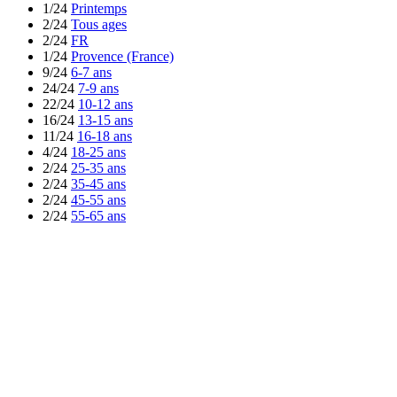
1/24
Printemps
2/24
Tous ages
2/24
FR
1/24
Provence (France)
9/24
6-7 ans
24/24
7-9 ans
22/24
10-12 ans
16/24
13-15 ans
11/24
16-18 ans
4/24
18-25 ans
2/24
25-35 ans
2/24
35-45 ans
2/24
45-55 ans
2/24
55-65 ans