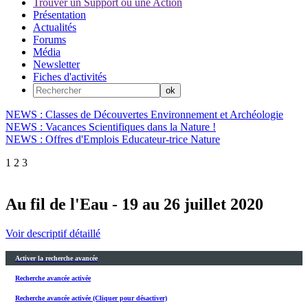
Trouver un Support ou une Action
Présentation
Actualités
Forums
Média
Newsletter
Fiches d'activités
NEWS : Classes de Découvertes Environnement et Archéologie
NEWS : Vacances Scientifiques dans la Nature !
NEWS : Offres d'Emplois Educateur-trice Nature
1
2
3
Au fil de l'Eau - 19 au 26 juillet 2020
Voir descriptif détaillé
Activer la recherche avancée
Recherche avancée activée
Recherche avancée activée (Cliquer pour désactiver)