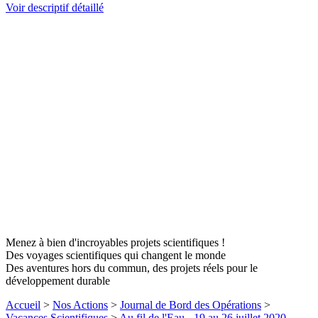
Voir descriptif détaillé
Menez à bien d'incroyables projets scientifiques !
Des voyages scientifiques qui changent le monde
Des aventures hors du commun, des projets réels pour le
développement durable
Accueil
>
Nos Actions
>
Journal de Bord des Opérations
>
Vacances Scientifiques
>
Au fil de l'Eau - 19 au 26 juillet 2020