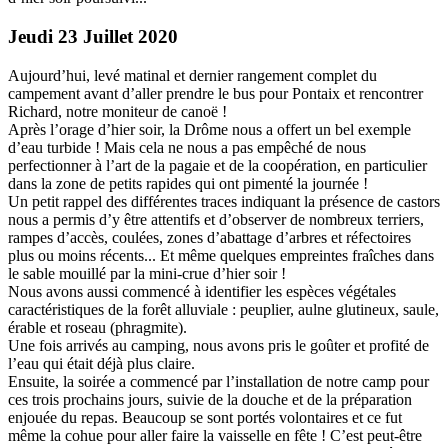
Jeudi 23 Juillet 2020
Aujourd’hui, levé matinal et dernier rangement complet du
campement avant d’aller prendre le bus pour Pontaix et rencontrer
Richard, notre moniteur de canoë !
Après l’orage d’hier soir, la Drôme nous a offert un bel exemple
d’eau turbide ! Mais cela ne nous a pas empêché de nous
perfectionner à l’art de la pagaie et de la coopération, en particulier
dans la zone de petits rapides qui ont pimenté la journée !
Un petit rappel des différentes traces indiquant la présence de castors
nous a permis d’y être attentifs et d’observer de nombreux terriers,
rampes d’accès, coulées, zones d’abattage d’arbres et réfectoires
plus ou moins récents... Et même quelques empreintes fraîches dans
le sable mouillé par la mini-crue d’hier soir !
Nous avons aussi commencé à identifier les espèces végétales
caractéristiques de la forêt alluviale : peuplier, aulne glutineux, saule,
érable et roseau (phragmite).
Une fois arrivés au camping, nous avons pris le goûter et profité de
l’eau qui était déjà plus claire.
Ensuite, la soirée a commencé par l’installation de notre camp pour
ces trois prochains jours, suivie de la douche et de la préparation
enjouée du repas. Beaucoup se sont portés volontaires et ce fut
même la cohue pour aller faire la vaisselle en fête ! C’est peut-être