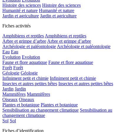
Histoire des sciences
Histoire des sciences
Humanité et nature
Humanité et nature
Jardin et agriculture
Jardin et agriculture
Fiches activités
Amphibiens et reptiles
Amphibiens et reptiles
Arbre et grimpe d’arbre
Arbre et grimpe d’arbre
Archéologie et paléontologie
Archéologie et paléontologie
Eau
Eau
Evolution
Evolution
Faune et flore aquatique
Faune et flore aquatique
Forêt
Forêt
Géologie
Géologie
Infiniment petit et chimie
Infiniment petit et chimie
Insectes et autres petites bêtes
Insectes et autres petites bêtes
Jardin
Jardin
Mammifères
Mammifères
Oiseaux
Oiseaux
Plantes et botanique
Plantes et botanique
Sensibilisation au changement climatique
Sensibilisation au
changement climatique
Sol
Sol
Fiches d’identification