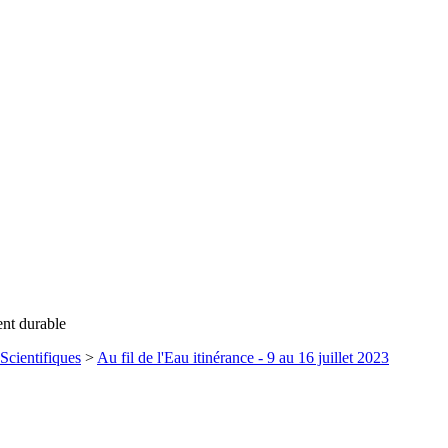
ent durable
Scientifiques
>
Au fil de l'Eau itinérance - 9 au 16 juillet 2023