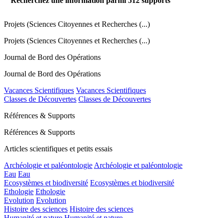
Recherchez une information parmi
512
supports
Projets (Sciences Citoyennes et Recherches (...)
Projets (Sciences Citoyennes et Recherches (...)
Journal de Bord des Opérations
Journal de Bord des Opérations
Vacances Scientifiques
Vacances Scientifiques
Classes de Découvertes
Classes de Découvertes
Références & Supports
Références & Supports
Articles scientifiques et petits essais
Archéologie et paléontologie
Archéologie et paléontologie
Eau
Eau
Ecosystèmes et biodiversité
Ecosystèmes et biodiversité
Ethologie
Ethologie
Evolution
Evolution
Histoire des sciences
Histoire des sciences
Humanité et nature
Humanité et nature