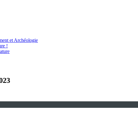
ent et Archéologie
re !
ature
2023