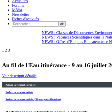
Actualités
Forums
Média
Newsletter
Fiches d'activités
NEWS : Classes de Découvertes Environnem
NEWS : Vacances Scientifiques dans la Natu
NEWS : Offres d'Emplois Educateur-trice N
1
2
3
Au fil de l'Eau itinérance - 9 au 16 juillet 
Voir descriptif détaillé
Activer la recherche avancée
Recherche avancée activée
Recherche avancée activée (Cliquer pour désactiver)