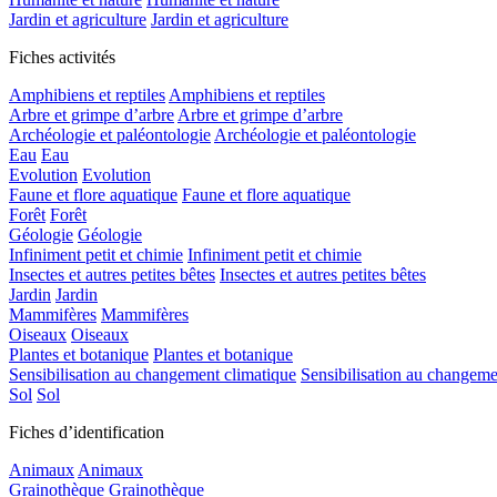
Jardin et agriculture
Jardin et agriculture
Fiches activités
Amphibiens et reptiles
Amphibiens et reptiles
Arbre et grimpe d’arbre
Arbre et grimpe d’arbre
Archéologie et paléontologie
Archéologie et paléontologie
Eau
Eau
Evolution
Evolution
Faune et flore aquatique
Faune et flore aquatique
Forêt
Forêt
Géologie
Géologie
Infiniment petit et chimie
Infiniment petit et chimie
Insectes et autres petites bêtes
Insectes et autres petites bêtes
Jardin
Jardin
Mammifères
Mammifères
Oiseaux
Oiseaux
Plantes et botanique
Plantes et botanique
Sensibilisation au changement climatique
Sensibilisation au changeme
Sol
Sol
Fiches d’identification
Animaux
Animaux
Grainothèque
Grainothèque