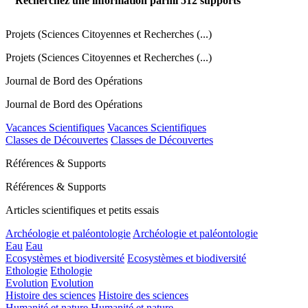
Recherchez une information parmi
512
supports
Projets (Sciences Citoyennes et Recherches (...)
Projets (Sciences Citoyennes et Recherches (...)
Journal de Bord des Opérations
Journal de Bord des Opérations
Vacances Scientifiques
Vacances Scientifiques
Classes de Découvertes
Classes de Découvertes
Références & Supports
Références & Supports
Articles scientifiques et petits essais
Archéologie et paléontologie
Archéologie et paléontologie
Eau
Eau
Ecosystèmes et biodiversité
Ecosystèmes et biodiversité
Ethologie
Ethologie
Evolution
Evolution
Histoire des sciences
Histoire des sciences
Humanité et nature
Humanité et nature