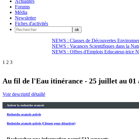
Actualités
Forums
Média
Newsletter
Fiches d'activités
NEWS : Classes de Découvertes Environnem
NEWS : Vacances Scientifiques dans la Natu
NEWS : Offres d'Emplois Educateur-trice N
1
2
3
Au fil de l'Eau itinérance - 25 juillet au 01
Voir descriptif détaillé
Activer la recherche avancée
Recherche avancée activée
Recherche avancée activée (Cliquer pour désactiver)