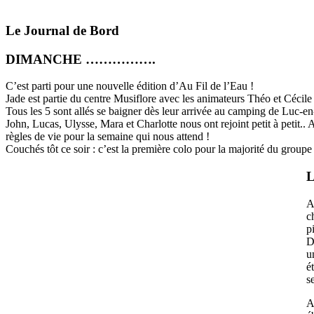
Le Journal de Bord
DIMANCHE …………….
C’est parti pour une nouvelle édition d’Au Fil de l’Eau !
Jade est partie du centre Musiflore avec les animateurs Théo et Cécile
Tous les 5 sont allés se baigner dès leur arrivée au camping de Luc-en-D
John, Lucas, Ulysse, Mara et Charlotte nous ont rejoint petit à petit
règles de vie pour la semaine qui nous attend !
Couchés tôt ce soir : c’est la première colo pour la majorité du groupe
A
c
p
D
u
é
s
A