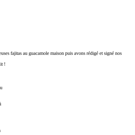
euses fajitas au guacamole maison puis avons rédigé et signé nos
t !
au
à
n