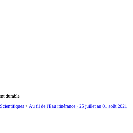
ent durable
Scientifiques
>
Au fil de l'Eau itinérance - 25 juillet au 01 août 2021