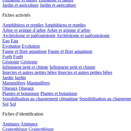
Jardin et agriculture
Jardin et agriculture
Fiches activités
Amphibiens et reptiles
Amphibiens et reptiles
Arbre et grimpe d’arbre
Arbre et grimpe d’arbre
Archéologie et paléontologie
Archéologie et paléontologie
Eau
Eau
Evolution
Evolution
Faune et flore aquatique
Faune et flore aquatique
Forêt
Forêt
Géologie
Géologie
Infiniment petit et chimie
Infiniment petit et chimie
Insectes et autres petites bêtes
Insectes et autres petites bêtes
Jardin
Jardin
Mammifères
Mammifères
Oiseaux
Oiseaux
Plantes et botanique
Plantes et botanique
Sensibilisation au changement climatique
Sensibilisation au changeme
Sol
Sol
Fiches d’identification
Animaux
Animaux
Grainothèque
Grainothèque