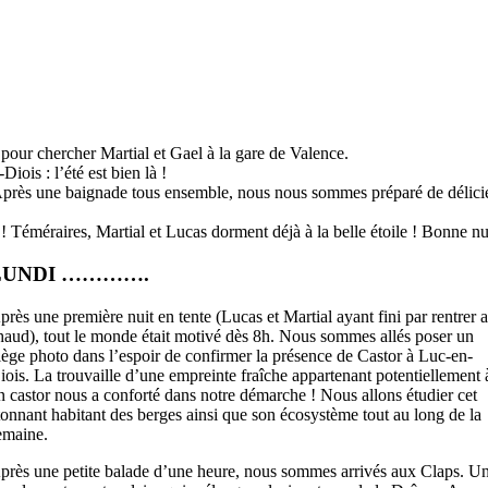
 pour chercher Martial et Gael à la gare de Valence.
iois : l’été est bien là !
.. Après une baignade tous ensemble, nous nous sommes préparé de délici
 ! Téméraires, Martial et Lucas dorment déjà à la belle étoile ! Bonne nui
LUNDI ………….
près une première nuit en tente (Lucas et Martial ayant fini par rentrer 
haud), tout le monde était motivé dès 8h. Nous sommes allés poser un
iège photo dans l’espoir de confirmer la présence de Castor à Luc-en-
iois. La trouvaille d’une empreinte fraîche appartenant potentiellement 
n castor nous a conforté dans notre démarche ! Nous allons étudier cet
tonnant habitant des berges ainsi que son écosystème tout au long de la
emaine.
près une petite balade d’une heure, nous sommes arrivés aux Claps. U