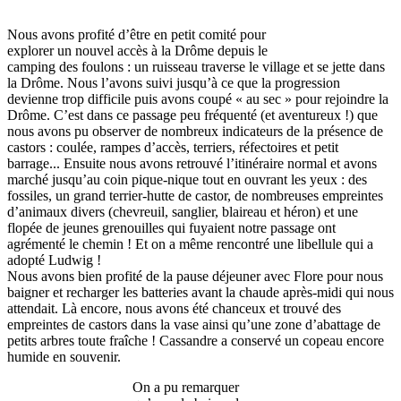
Nous avons profité d’être en petit comité pour
explorer un nouvel accès à la Drôme depuis le
camping des foulons : un ruisseau traverse le village et se jette dans
la Drôme. Nous l’avons suivi jusqu’à ce que la progression
devienne trop difficile puis avons coupé « au sec » pour rejoindre la
Drôme. C’est dans ce passage peu fréquenté (et aventureux !) que
nous avons pu observer de nombreux indicateurs de la présence de
castors : coulée, rampes d’accès, terriers, réfectoires et petit
barrage... Ensuite nous avons retrouvé l’itinéraire normal et avons
marché jusqu’au coin pique-nique tout en ouvrant les yeux : des
fossiles, un grand terrier-hutte de castor, de nombreuses empreintes
d’animaux divers (chevreuil, sanglier, blaireau et héron) et une
flopée de jeunes grenouilles qui fuyaient notre passage ont
agrémenté le chemin ! Et on a même rencontré une libellule qui a
adopté Ludwig !
Nous avons bien profité de la pause déjeuner avec Flore pour nous
baigner et recharger les batteries avant la chaude après-midi qui nous
attendait. Là encore, nous avons été chanceux et trouvé des
empreintes de castors dans la vase ainsi qu’une zone d’abattage de
petits arbres toute fraîche ! Cassandre a conservé un copeau encore
humide en souvenir.
On a pu remarquer