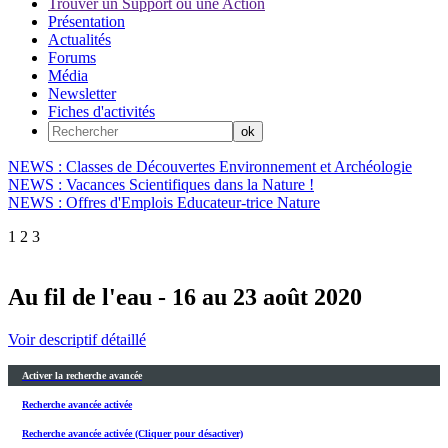
Trouver un Support ou une Action
Présentation
Actualités
Forums
Média
Newsletter
Fiches d'activités
NEWS : Classes de Découvertes Environnement et Archéologie
NEWS : Vacances Scientifiques dans la Nature !
NEWS : Offres d'Emplois Educateur-trice Nature
1
2
3
Au fil de l'eau - 16 au 23 août 2020
Voir descriptif détaillé
Activer la recherche avancée
Recherche avancée activée
Recherche avancée activée (Cliquer pour désactiver)