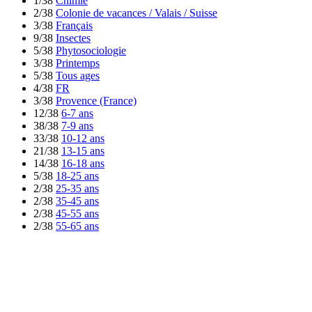
1/38
Chimie
2/38
Colonie de vacances / Valais / Suisse
3/38
Français
9/38
Insectes
5/38
Phytosociologie
3/38
Printemps
5/38
Tous ages
4/38
FR
3/38
Provence (France)
12/38
6-7 ans
38/38
7-9 ans
33/38
10-12 ans
21/38
13-15 ans
14/38
16-18 ans
5/38
18-25 ans
2/38
25-35 ans
2/38
35-45 ans
2/38
45-55 ans
2/38
55-65 ans