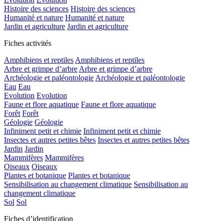
Histoire des sciences
Histoire des sciences
Humanité et nature
Humanité et nature
Jardin et agriculture
Jardin et agriculture
Fiches activités
Amphibiens et reptiles
Amphibiens et reptiles
Arbre et grimpe d’arbre
Arbre et grimpe d’arbre
Archéologie et paléontologie
Archéologie et paléontologie
Eau
Eau
Evolution
Evolution
Faune et flore aquatique
Faune et flore aquatique
Forêt
Forêt
Géologie
Géologie
Infiniment petit et chimie
Infiniment petit et chimie
Insectes et autres petites bêtes
Insectes et autres petites bêtes
Jardin
Jardin
Mammifères
Mammifères
Oiseaux
Oiseaux
Plantes et botanique
Plantes et botanique
Sensibilisation au changement climatique
Sensibilisation au
changement climatique
Sol
Sol
Fiches d’identification