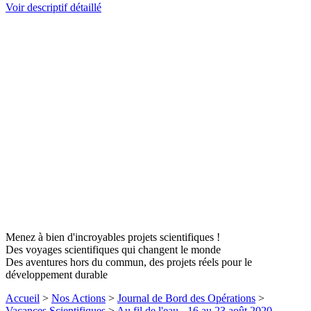
Voir descriptif détaillé
Menez à bien d'incroyables projets scientifiques !
Des voyages scientifiques qui changent le monde
Des aventures hors du commun, des projets réels pour le
développement durable
Accueil
>
Nos Actions
>
Journal de Bord des Opérations
>
Vacances Scientifiques
>
Au fil de l'eau - 16 au 23 août 2020