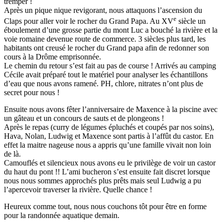
tremper !
Après un pique nique revigorant, nous attaquons l’ascension du
e
Claps pour aller voir le rocher du Grand Papa. Au XV
siècle un
éboulement d’une grosse partie du mont Luc a bouché la rivière et la
voie romaine devenue route de commerce. 3 siècles plus tard, les
habitants ont creusé le rocher du Grand papa afin de redonner son
cours à la Drôme emprisonnée.
Le chemin du retour s’est fait au pas de course ! Arrivés au camping
Cécile avait préparé tout le matériel pour analyser les échantillons
d’eau que nous avons ramené. PH, chlore, nitrates n’ont plus de
secret pour nous !
Ensuite nous avons fêter l’anniversaire de Maxence à la piscine avec
un gâteau et un concours de sauts et de plongeons !
Après le repas (curry de légumes épluchés et coupés par nos soins),
Hava, Nolan, Ludwig et Maxence sont partis à l’affût du castor. En
effet la maitre nageuse nous a appris qu’une famille vivait non loin
de là.
Camouflés et silencieux nous avons eu le privilège de voir un castor
du haut du pont !! L’ami bucheron s’est ensuite fait discret lorsque
nous nous sommes approchés plus prêts mais seul Ludwig a pu
l’apercevoir traverser la rivière. Quelle chance !
Heureux comme tout, nous nous couchons tôt pour être en forme
pour la randonnée aquatique demain.