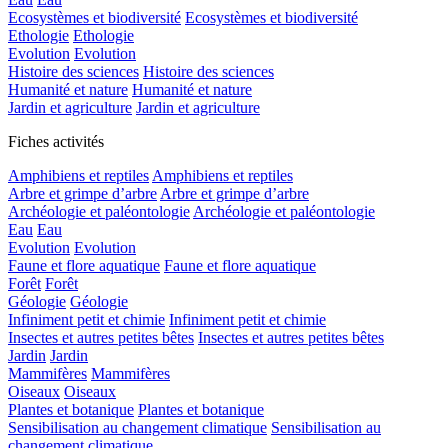
Ecosystèmes et biodiversité
Ecosystèmes et biodiversité
Ethologie
Ethologie
Evolution
Evolution
Histoire des sciences
Histoire des sciences
Humanité et nature
Humanité et nature
Jardin et agriculture
Jardin et agriculture
Fiches activités
Amphibiens et reptiles
Amphibiens et reptiles
Arbre et grimpe d’arbre
Arbre et grimpe d’arbre
Archéologie et paléontologie
Archéologie et paléontologie
Eau
Eau
Evolution
Evolution
Faune et flore aquatique
Faune et flore aquatique
Forêt
Forêt
Géologie
Géologie
Infiniment petit et chimie
Infiniment petit et chimie
Insectes et autres petites bêtes
Insectes et autres petites bêtes
Jardin
Jardin
Mammifères
Mammifères
Oiseaux
Oiseaux
Plantes et botanique
Plantes et botanique
Sensibilisation au changement climatique
Sensibilisation au
changement climatique