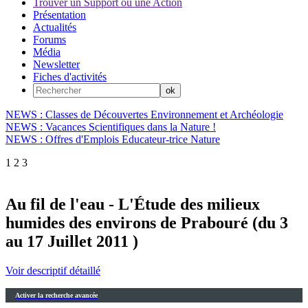
Trouver un Support ou une Action
Présentation
Actualités
Forums
Média
Newsletter
Fiches d'activités
NEWS : Classes de Découvertes Environnement et Archéologie
NEWS : Vacances Scientifiques dans la Nature !
NEWS : Offres d'Emplois Educateur-trice Nature
1
2
3
Au fil de l'eau - L'Étude des milieux
humides des environs de Prabouré (du 3
au 17 Juillet 2011 )
Voir descriptif détaillé
Activer la recherche avancée