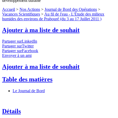
développement durable
Accueil
>
Nos Actions
>
Journal de Bord des Opérations
>
Vacances Scientifiques
>
Au fil de l'eau - L'Étude des milieux
humides des environs de Prabouré (du 3 au 17 Juillet 2011 )
Ajouter à ma liste de souhait
Partager surLinkedIn
Partager surTwitter
Partager surFacebook
Envoyer à un ami
Ajouter à ma liste de souhait
Table des matières
Le Journal de Bord
Détails