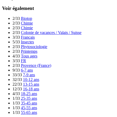
Voir également
2/33
Biotop
2/33
Chimie
2/33
Chimie
2/33
Colonie de vacances / Valais / Suisse
3/33
Français
5/33
Insectes
2/33
Phytosociologie
2/33
Printemps
4/33
Tous ages
3/33
FR
2/33
Provence (France)
9/33
6-7 ans
33/33
7-9 ans
32/33
10-12 ans
22/33
13-15 ans
12/33
16-18 ans
4/33
18-25 ans
1/33
25-35 ans
1/33
35-45 ans
1/33
45-55 ans
1/33
55-65 ans