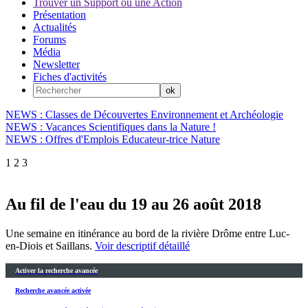
Trouver un Support ou une Action
Présentation
Actualités
Forums
Média
Newsletter
Fiches d'activités
NEWS : Classes de Découvertes Environnement et Archéologie
NEWS : Vacances Scientifiques dans la Nature !
NEWS : Offres d'Emplois Educateur-trice Nature
1
2
3
Au fil de l'eau du 19 au 26 août 2018
Une semaine en itinérance au bord de la rivière Drôme entre Luc-
en-Diois et Saillans.
Voir descriptif détaillé
Activer la recherche avancée
Recherche avancée activée