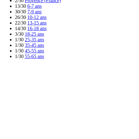
2/30
Provence (France)
13/30
6-7 ans
30/30
7-9 ans
26/30
10-12 ans
22/30
13-15 ans
14/30
16-18 ans
3/30
18-25 ans
1/30
25-35 ans
1/30
35-45 ans
1/30
45-55 ans
1/30
55-65 ans