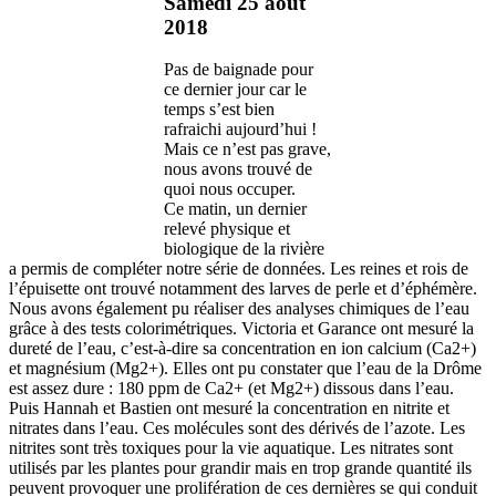
Samedi 25 août
2018
Pas de baignade pour
ce dernier jour car le
temps s’est bien
rafraichi aujourd’hui !
Mais ce n’est pas grave,
nous avons trouvé de
quoi nous occuper.
Ce matin, un dernier
relevé physique et
biologique de la rivière
a permis de compléter notre série de données. Les reines et rois de
l’épuisette ont trouvé notamment des larves de perle et d’éphémère.
Nous avons également pu réaliser des analyses chimiques de l’eau
grâce à des tests colorimétriques. Victoria et Garance ont mesuré la
dureté de l’eau, c’est-à-dire sa concentration en ion calcium (Ca2+)
et magnésium (Mg2+). Elles ont pu constater que l’eau de la Drôme
est assez dure : 180 ppm de Ca2+ (et Mg2+) dissous dans l’eau.
Puis Hannah et Bastien ont mesuré la concentration en nitrite et
nitrates dans l’eau. Ces molécules sont des dérivés de l’azote. Les
nitrites sont très toxiques pour la vie aquatique. Les nitrates sont
utilisés par les plantes pour grandir mais en trop grande quantité ils
peuvent provoquer une prolifération de ces dernières se qui conduit