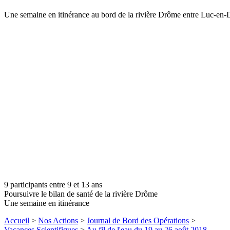
Une semaine en itinérance au bord de la rivière Drôme entre Luc-en-D
9 participants entre 9 et 13 ans
Poursuivre le bilan de santé de la rivière Drôme
Une semaine en itinérance
Accueil
>
Nos Actions
>
Journal de Bord des Opérations
>
Vacances Scientifiques
>
Au fil de l'eau du 19 au 26 août 2018