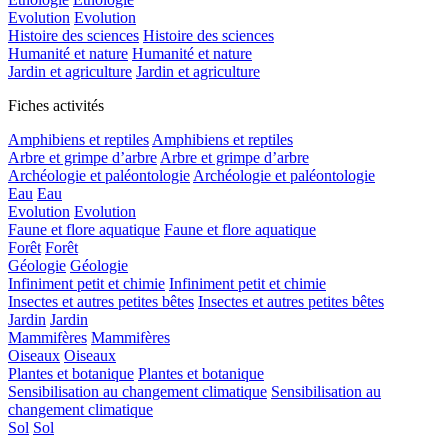
Evolution
Evolution
Histoire des sciences
Histoire des sciences
Humanité et nature
Humanité et nature
Jardin et agriculture
Jardin et agriculture
Fiches activités
Amphibiens et reptiles
Amphibiens et reptiles
Arbre et grimpe d’arbre
Arbre et grimpe d’arbre
Archéologie et paléontologie
Archéologie et paléontologie
Eau
Eau
Evolution
Evolution
Faune et flore aquatique
Faune et flore aquatique
Forêt
Forêt
Géologie
Géologie
Infiniment petit et chimie
Infiniment petit et chimie
Insectes et autres petites bêtes
Insectes et autres petites bêtes
Jardin
Jardin
Mammifères
Mammifères
Oiseaux
Oiseaux
Plantes et botanique
Plantes et botanique
Sensibilisation au changement climatique
Sensibilisation au
changement climatique
Sol
Sol