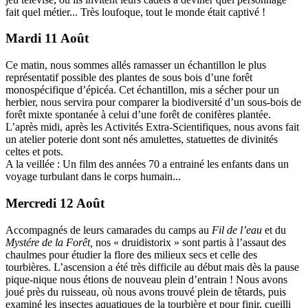
fait quel métier... Très loufoque, tout le monde était captivé !
Mardi 11 Août
Ce matin, nous sommes allés ramasser un échantillon le plus
représentatif possible des plantes de sous bois d’une forêt
monospécifique d’épicéa. Cet échantillon, mis a sécher pour un
herbier, nous servira pour comparer la biodiversité d’un sous-bois de
forêt mixte spontanée à celui d’une forêt de conifères plantée.
L’après midi, après les Activités Extra-Scientifiques, nous avons fait
un atelier poterie dont sont nés amulettes, statuettes de divinités
celtes et pots.
A la veillée : Un film des années 70 a entrainé les enfants dans un
voyage turbulant dans le corps humain...
Mercredi 12 Août
Accompagnés de leurs camarades du camps au
Fil de l’eau
et du
Mystére de la Forêt,
nos « druidistorix » sont partis à l’assaut des
chaulmes pour étudier la flore des milieux secs et celle des
tourbières. L’ascension a été très difficile au début mais dès la pause
pique-nique nous étions de nouveau plein d’entrain ! Nous avons
joué près du ruisseau, où nous avons trouvé plein de têtards, puis
examiné les insectes aquatiques de la tourbière et pour finir, cueilli