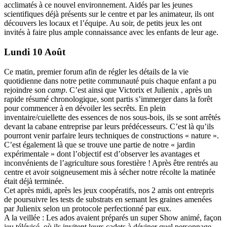
acclimatés à ce nouvel environnement. Aidés par les jeunes
scientifiques déjà présents sur le centre et par les animateur, ils ont
découvers les locaux et l’équipe. Au soir, de petits jeux les ont
invités à faire plus ample connaissance avec les enfants de leur age.
Lundi 10 Août
Ce matin, premier forum afin de régler les détails de la vie
quotidienne dans notre petite communauté puis chaque enfant a pu
rejoindre son
camp
. C’est ainsi que Victorix et Julienix , après un
rapide résumé chronologique, sont partis s’immerger dans la forêt
pour commencer à en dévoiler les secrêts. En plein
inventaire/cuiellette des essences de nos sous-bois, ils se sont arrêtés
devant la cabane entreprise par leurs prédécesseurs. C’est là qu’ils
pourront venir parfaire leurs techniques de constructions « nature ».
C’est également là que se trouve une partie de notre « jardin
expérimentale » dont l’objectif est d’observer les avantages et
inconvénients de l’agriculture sous forestière ! Après être rentrés au
centre et avoir soigneusement mis à sécher notre récolte la matinée
était déjà terminée.
Cet après midi, après les jeux coopératifs, nos 2 amis ont entrepris
de poursuivre les tests de substrats en semant les graines amenées
par Julienix selon un protocole perfectionné par eux.
A la veillée : Les ados avaient préparés un super Show animé, façon
jeu télévisé, où ils invitent leurs cadets à déviner quel personnage