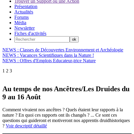
Trouver un Support ou une Action
Présentation
Actualités
Forums
Média
Newsletter
Fiches d'activités
NEWS : Classes de Découvertes Environnement et Archéologie
NEWS : Vacances Scientifiques dans la Nature !
NEWS : Offres d'Emplois Educateur-trice Nature
1
2
3
Au temps de nos Ancêtres/Les Druides du
9 au 16 Août
Comment vivaient nos ancêtres ? Quels étaient leur rapports à la
nature ? En quoi ces rapports ont ils changés ? ... Ce sont ces
questions qui guideront et motiveront nos apprentis druidhistoriques
?
Voir descriptif détaillé