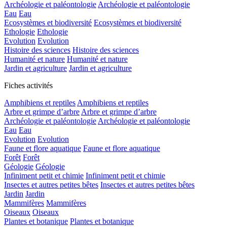
Archéologie et paléontologie
Archéologie et paléontologie
Eau
Eau
Ecosystèmes et biodiversité
Ecosystèmes et biodiversité
Ethologie
Ethologie
Evolution
Evolution
Histoire des sciences
Histoire des sciences
Humanité et nature
Humanité et nature
Jardin et agriculture
Jardin et agriculture
Fiches activités
Amphibiens et reptiles
Amphibiens et reptiles
Arbre et grimpe d’arbre
Arbre et grimpe d’arbre
Archéologie et paléontologie
Archéologie et paléontologie
Eau
Eau
Evolution
Evolution
Faune et flore aquatique
Faune et flore aquatique
Forêt
Forêt
Géologie
Géologie
Infiniment petit et chimie
Infiniment petit et chimie
Insectes et autres petites bêtes
Insectes et autres petites bêtes
Jardin
Jardin
Mammifères
Mammifères
Oiseaux
Oiseaux
Plantes et botanique
Plantes et botanique