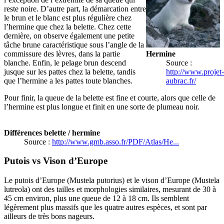
reste noire. D’autre part, la démarcation entre
le brun et le blanc est plus régulière chez
l’hermine que chez la belette. Chez cette
dernière, on observe également une petite
tâche brune caractéristique sous l’angle de la
commissure des lèvres, dans la partie
Hermine
blanche. Enfin, le pelage brun descend
Source :
jusque sur les pattes chez la belette, tandis
http://www.projet
que l’hermine a les pattes toute blanches.
aubrac.fr/
Pour finir, la queue de la belette est fine et courte, alors que celle de
l’hermine est plus longue et finit en une sorte de plumeau noir.
Différences belette / hermine
Source :
http://www.gmb.asso.fr/PDF/Atlas/He...
Putois vs Vison d’Europe
Le putois d’Europe (Mustela putorius) et le vison d’Europe (Mustela
lutreola) ont des tailles et morphologies similaires, mesurant de 30 à
45 cm environ, plus une queue de 12 à 18 cm. Ils semblent
légèrement plus massifs que les quatre autres espèces, et sont par
ailleurs de très bons nageurs.