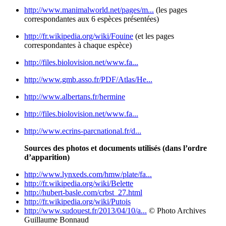
http://www.manimalworld.net/pages/m...
(les pages
correspondantes aux 6 espèces présentées)
http://fr.wikipedia.org/wiki/Fouine
(et les pages
correspondantes à chaque espèce)
http://files.biolovision.net/www.fa...
http://www.gmb.asso.fr/PDF/Atlas/He...
http://www.albertans.fr/hermine
http://files.biolovision.net/www.fa...
http://www.ecrins-parcnational.fr/d...
Sources des photos et documents utilisés (dans l’ordre
d’apparition)
http://www.lynxeds.com/hmw/plate/fa...
http://fr.wikipedia.org/wiki/Belette
http://hubert-basle.com/crbst_27.html
http://fr.wikipedia.org/wiki/Putois
http://www.sudouest.fr/2013/04/10/a...
© Photo Archives
Guillaume Bonnaud