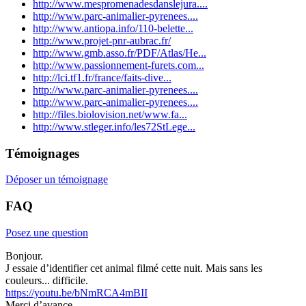
http://www.mespromenadesdanslejura....
http://www.parc-animalier-pyrenees....
http://www.antiopa.info/110-belette...
http://www.projet-pnr-aubrac.fr/
http://www.gmb.asso.fr/PDF/Atlas/He...
http://www.passionnement-furets.com...
http://lci.tf1.fr/france/faits-dive...
http://www.parc-animalier-pyrenees....
http://www.parc-animalier-pyrenees....
http://files.biolovision.net/www.fa...
http://www.stleger.info/les72StLege...
Témoignages
Déposer un témoignage
FAQ
Posez une question
Bonjour.
J essaie d’identifier cet animal filmé cette nuit. Mais sans les
couleurs... difficile.
https://youtu.be/bNmRCA4mBII
Merci d’avance.