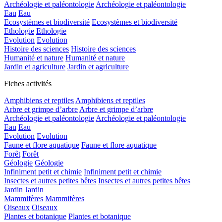
Archéologie et paléontologie
Archéologie et paléontologie
Eau
Eau
Ecosystèmes et biodiversité
Ecosystèmes et biodiversité
Ethologie
Ethologie
Evolution
Evolution
Histoire des sciences
Histoire des sciences
Humanité et nature
Humanité et nature
Jardin et agriculture
Jardin et agriculture
Fiches activités
Amphibiens et reptiles
Amphibiens et reptiles
Arbre et grimpe d’arbre
Arbre et grimpe d’arbre
Archéologie et paléontologie
Archéologie et paléontologie
Eau
Eau
Evolution
Evolution
Faune et flore aquatique
Faune et flore aquatique
Forêt
Forêt
Géologie
Géologie
Infiniment petit et chimie
Infiniment petit et chimie
Insectes et autres petites bêtes
Insectes et autres petites bêtes
Jardin
Jardin
Mammifères
Mammifères
Oiseaux
Oiseaux
Plantes et botanique
Plantes et botanique