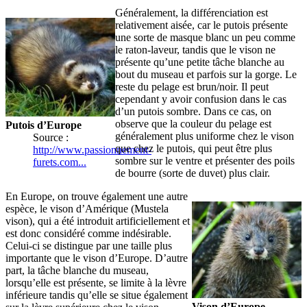
Généralement, la différenciation est
relativement aisée, car le putois présente
une sorte de masque blanc un peu comme
le raton-laveur, tandis que le vison ne
présente qu’une petite tâche blanche au
bout du museau et parfois sur la gorge. Le
reste du pelage est brun/noir. Il peut
cependant y avoir confusion dans le cas
d’un putois sombre. Dans ce cas, on
observe que la couleur du pelage est
Putois d’Europe
généralement plus uniforme chez le vison
Source :
que chez le putois, qui peut être plus
http://www.passionnement-
sombre sur le ventre et présenter des poils
furets.com...
de bourre (sorte de duvet) plus clair.
En Europe, on trouve également une autre
espèce, le vison d’Amérique (Mustela
vison), qui a été introduit artificiellement et
est donc considéré comme indésirable.
Celui-ci se distingue par une taille plus
importante que le vison d’Europe. D’autre
part, la tâche blanche du museau,
lorsqu’elle est présente, se limite à la lèvre
inférieure tandis qu’elle se situe également
Vison d’Europe