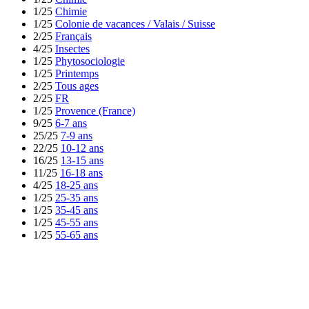
1/25
Chimie
1/25
Colonie de vacances / Valais / Suisse
2/25
Français
4/25
Insectes
1/25
Phytosociologie
1/25
Printemps
2/25
Tous ages
2/25
FR
1/25
Provence (France)
9/25
6-7 ans
25/25
7-9 ans
22/25
10-12 ans
16/25
13-15 ans
11/25
16-18 ans
4/25
18-25 ans
1/25
25-35 ans
1/25
35-45 ans
1/25
45-55 ans
1/25
55-65 ans