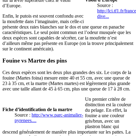
sur la lèvre supérieure chez le vison
Source :
d’Europe.
http://lci.tf1.fr/france
Enfin, le putois est souvent confondu avec
dive...
la moufette dans l’imaginaire, mais celle-ci
présente deux raies blanches sur le dos et une queue en panache
caractéristiques. Le seul point commun est l’odeur musquée que les
deux espèces sont capables de sécréter, car la moufette n’est
d’ailleurs même pas présente en Europe (on la trouve principalement
sur le continent américain).
Fouine vs Martre des pins
Ces deux espèces sont les deux plus grandes des six. Le corps de la
fouine (Martes foina) mesure entre 40 et 55 cm, avec une queue de
23 à 35 cm, et la martre (Martes martes) est légèrement plus grande
avec une taille allant de 45 à 65 cm, plus une queue de 17 à 28 cm.
Un premier critère de
distinction est la couleur
Fiche d’identification de la martre
du pelage. En effet, la
Source :
http://www.parc-animalier-
fouine a une couleur
pyrenees....
gris/brun, avec un
plastron blanc qui
descend généralement de manière plus importante sur les pattes. La