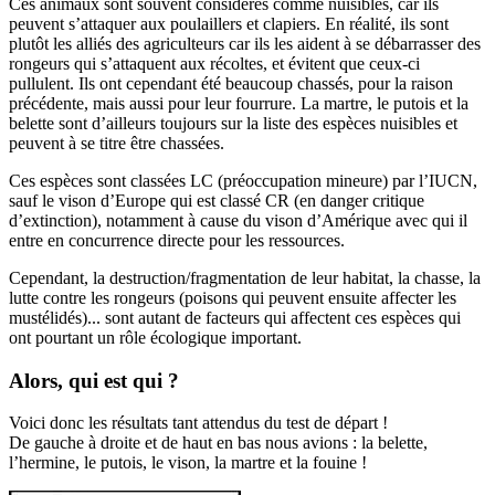
Ces animaux sont souvent considérés comme nuisibles, car ils
peuvent s’attaquer aux poulaillers et clapiers. En réalité, ils sont
plutôt les alliés des agriculteurs car ils les aident à se débarrasser des
rongeurs qui s’attaquent aux récoltes, et évitent que ceux-ci
pullulent. Ils ont cependant été beaucoup chassés, pour la raison
précédente, mais aussi pour leur fourrure. La martre, le putois et la
belette sont d’ailleurs toujours sur la liste des espèces nuisibles et
peuvent à se titre être chassées.
Ces espèces sont classées LC (préoccupation mineure) par l’IUCN,
sauf le vison d’Europe qui est classé CR (en danger critique
d’extinction), notamment à cause du vison d’Amérique avec qui il
entre en concurrence directe pour les ressources.
Cependant, la destruction/fragmentation de leur habitat, la chasse, la
lutte contre les rongeurs (poisons qui peuvent ensuite affecter les
mustélidés)... sont autant de facteurs qui affectent ces espèces qui
ont pourtant un rôle écologique important.
Alors, qui est qui ?
Voici donc les résultats tant attendus du test de départ !
De gauche à droite et de haut en bas nous avions : la belette,
l’hermine, le putois, le vison, la martre et la fouine !