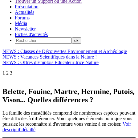
Trouver un Support ou une Action
Présentation
Actualités
Forums
Média
Newsletter
Fiches d'activités
NEWS : Classes de Découvertes Environnement et Archéologie
NEWS : Vacances Scientifiques dans la Nature !
NEWS : Offres d'Emplois Educateur-trice Nature
1
2
3
Belette, Fouine, Martre, Hermine, Putois,
Vison... Quelles différences ?
La famille des mustélidés comprend de nombreuses espèces pouvant
être difficiles à différencier. Voici quelques éléments pour que vous
puissiez les reconnaître si d'aventure vous veniez à en croiser.
Voir
descriptif détaillé