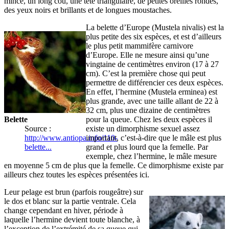
mince, un long cou, une tête triangulaire, de petites oreilles rondes,
des yeux noirs et brillants et de longues moustaches.
La belette d’Europe (Mustela nivalis) est la
plus petite des six espèces, et est d’ailleurs
le plus petit mammifère carnivore
d’Europe. Elle ne mesure ainsi qu’une
vingtaine de centimètres environ (17 à 27
cm). C’est la première chose qui peut
permettre de différencier ces deux espèces.
En effet, l’hermine (Mustela erminea) est
plus grande, avec une taille allant de 22 à
32 cm, plus une dizaine de centimètres
Belette
pour la queue. Chez les deux espèces il
Source :
existe un dimorphisme sexuel assez
http://www.antiopa.info/110-
important, c’est-à-dire que le mâle est plus
belette...
grand et plus lourd que la femelle. Par
exemple, chez l’hermine, le mâle mesure
en moyenne 5 cm de plus que la femelle. Ce dimorphisme existe par
ailleurs chez toutes les espèces présentées ici.
Leur pelage est brun (parfois rougeâtre) sur
le dos et blanc sur la partie ventrale. Cela
change cependant en hiver, période à
laquelle l’hermine devient toute blanche, à
l’exception de l’extrémité de sa queue qui