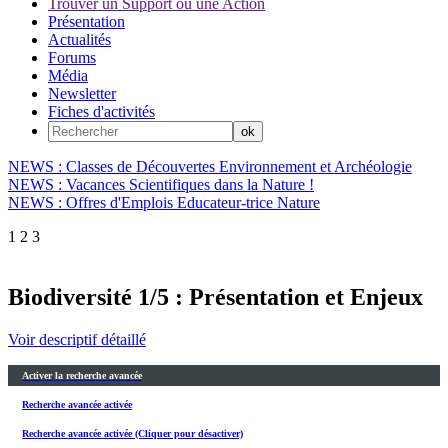
Trouver un Support ou une Action
Présentation
Actualités
Forums
Média
Newsletter
Fiches d'activités
NEWS : Classes de Découvertes Environnement et Archéologie
NEWS : Vacances Scientifiques dans la Nature !
NEWS : Offres d'Emplois Educateur-trice Nature
1
2
3
Biodiversité 1/5 : Présentation et Enjeux
Voir descriptif détaillé
Activer la recherche avancée
Recherche avancée activée
Recherche avancée activée (Cliquer pour désactiver)