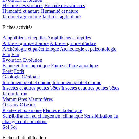
Histoire des sciences
Histoire des sciences
Humanité et nature
Humanité et nature
Jardin et agriculture
Jardin et agriculture
Fiches activités
Amphibiens et reptiles
Amphibiens et reptiles
Arbre et grimpe d’arbre
Arbre et grimpe d’arbre
Archéologie et paléontologie
Archéologie et paléontologie
Eau
Eau
Evolution
Evolution
Faune et flore aquatique
Faune et flore aquatique
Forêt
Forêt
Géologie
Géologie
Infiniment petit et chimie
Infiniment petit et chimie
Insectes et autres petites bêtes
Insectes et autres petites bêtes
Jardin
Jardin
Mammifères
Mammifères
Oiseaux
Oiseaux
Plantes et botanique
Plantes et botanique
Sensibilisation au changement climatique
Sensibilisation au
changement climatique
Sol
Sol
Fiches d’identification