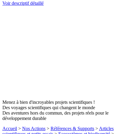
Voir descriptif détaillé
Menez à bien d'incroyables projets scientifiques !
Des voyages scientifiques qui changent le monde
Des aventures hors du commun, des projets réels pour le
développement durable
Accueil
>
Nos Actions
>
Références & Supports
>
Articles
scientifiques et petits essais
>
Ecosystèmes et biodiversité
>