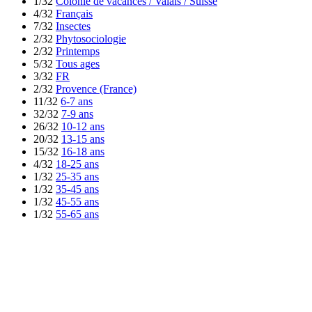
1/32
Colonie de vacances / Valais / Suisse
4/32
Français
7/32
Insectes
2/32
Phytosociologie
2/32
Printemps
5/32
Tous ages
3/32
FR
2/32
Provence (France)
11/32
6-7 ans
32/32
7-9 ans
26/32
10-12 ans
20/32
13-15 ans
15/32
16-18 ans
4/32
18-25 ans
1/32
25-35 ans
1/32
35-45 ans
1/32
45-55 ans
1/32
55-65 ans