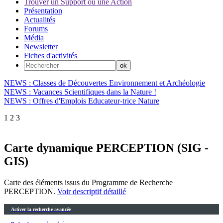
Trouver un Support ou une Action
Présentation
Actualités
Forums
Média
Newsletter
Fiches d'activités
NEWS : Classes de Découvertes Environnement et Archéologie
NEWS : Vacances Scientifiques dans la Nature !
NEWS : Offres d'Emplois Educateur-trice Nature
1
2
3
Carte dynamique PERCEPTION (SIG -
GIS)
Carte des éléments issus du Programme de Recherche
PERCEPTION.
Voir descriptif détaillé
Activer la recherche avancée