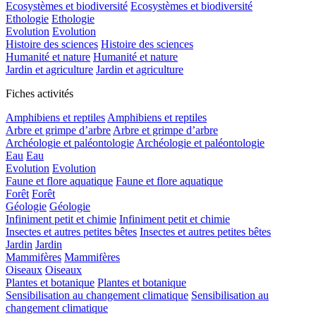
Ecosystèmes et biodiversité
Ecosystèmes et biodiversité
Ethologie
Ethologie
Evolution
Evolution
Histoire des sciences
Histoire des sciences
Humanité et nature
Humanité et nature
Jardin et agriculture
Jardin et agriculture
Fiches activités
Amphibiens et reptiles
Amphibiens et reptiles
Arbre et grimpe d’arbre
Arbre et grimpe d’arbre
Archéologie et paléontologie
Archéologie et paléontologie
Eau
Eau
Evolution
Evolution
Faune et flore aquatique
Faune et flore aquatique
Forêt
Forêt
Géologie
Géologie
Infiniment petit et chimie
Infiniment petit et chimie
Insectes et autres petites bêtes
Insectes et autres petites bêtes
Jardin
Jardin
Mammifères
Mammifères
Oiseaux
Oiseaux
Plantes et botanique
Plantes et botanique
Sensibilisation au changement climatique
Sensibilisation au
changement climatique