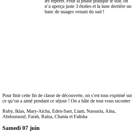
les repérer. Pour la phase pratique le soir, on
n’a aperçu juste 3 étoiles et la lune derrière un
banc de nuages venant du sud !
Pour finir cette fin de classe de découverte, on s’est tous exprimé sur
ce qu’on a aimé pendant ce séjour ! On a hâte de tout vous raconter
Ruby, Iklas, Mary-Aïcha, Eden-Saer, Liam, Nassuria, Aïna,
Abdouraouf, Farah, Raïza, Chania et Falisha
Samedi 07 juin