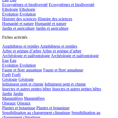
Ecosystèmes et biodiversité
Ecosystèmes et biodiversité
Ethologie
Ethologie
Evolution
Evolution
Histoire des sciences
Histoire des sciences
Humanité et nature
Humanité et nature
Jardin et agriculture
Jardin et agriculture
Fiches activités
Amphibiens et reptiles
Amphibiens et reptiles
Arbre et grimpe d’arbre
Arbre et grimpe d’arbre
Archéologie et paléontologie
Archéologie et paléontologie
Eau
Eau
Evolution
Evolution
Faune et flore aquatique
Faune et flore aquatique
Forêt
Forêt
Géologie
Géologie
Infiniment petit et chimie
Infiniment petit et chimie
Insectes et autres petites bêtes
Insectes et autres petites bêtes
Jardin
Jardin
Mammifères
Mammifères
Oiseaux
Oiseaux
Plantes et botanique
Plantes et botanique
Sensibilisation au changement climatique
Sensibilisation au
changement climatique