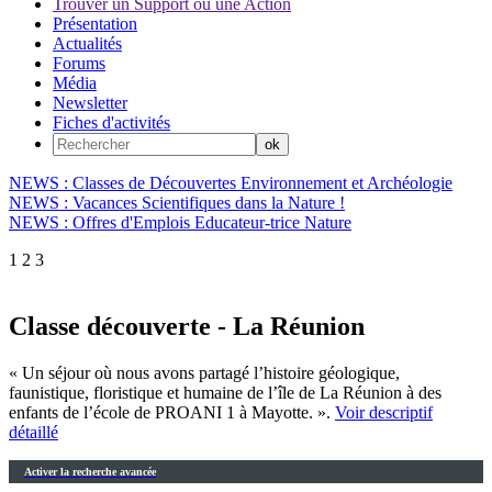
Trouver un Support ou une Action
Présentation
Actualités
Forums
Média
Newsletter
Fiches d'activités
NEWS : Classes de Découvertes Environnement et Archéologie
NEWS : Vacances Scientifiques dans la Nature !
NEWS : Offres d'Emplois Educateur-trice Nature
1
2
3
Classe découverte - La Réunion
« Un séjour où nous avons partagé l’histoire géologique,
faunistique, floristique et humaine de l’île de La Réunion à des
enfants de l’école de PROANI 1 à Mayotte. ».
Voir descriptif
détaillé
Activer la recherche avancée