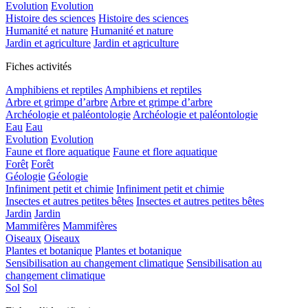
Evolution
Evolution
Histoire des sciences
Histoire des sciences
Humanité et nature
Humanité et nature
Jardin et agriculture
Jardin et agriculture
Fiches activités
Amphibiens et reptiles
Amphibiens et reptiles
Arbre et grimpe d’arbre
Arbre et grimpe d’arbre
Archéologie et paléontologie
Archéologie et paléontologie
Eau
Eau
Evolution
Evolution
Faune et flore aquatique
Faune et flore aquatique
Forêt
Forêt
Géologie
Géologie
Infiniment petit et chimie
Infiniment petit et chimie
Insectes et autres petites bêtes
Insectes et autres petites bêtes
Jardin
Jardin
Mammifères
Mammifères
Oiseaux
Oiseaux
Plantes et botanique
Plantes et botanique
Sensibilisation au changement climatique
Sensibilisation au
changement climatique
Sol
Sol