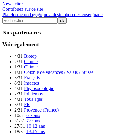
Newsletter
Contribuez sur ce site
Plateforme pédagogique à destination des enseignants
Nos partenaires
Voir également
4/31
Biotop
2/31
Chimie
1/31
Chimie
1/31
Colonie de vacances / Valais / Suisse
3/31
Français
8/31
Insectes
4/31
Phytosociologie
2/31
Printemps
4/31
Tous ages
3/31
FR
2/31
Provence (France)
10/31
6-7 ans
31/31
7-9 ans
27/31
10-12 ans
18/31
13-15 ans