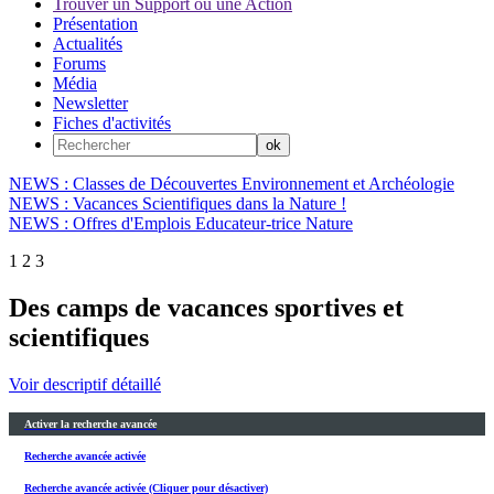
Trouver un Support ou une Action
Présentation
Actualités
Forums
Média
Newsletter
Fiches d'activités
NEWS : Classes de Découvertes Environnement et Archéologie
NEWS : Vacances Scientifiques dans la Nature !
NEWS : Offres d'Emplois Educateur-trice Nature
1
2
3
Des camps de vacances sportives et
scientifiques
Voir descriptif détaillé
Activer la recherche avancée
Recherche avancée activée
Recherche avancée activée (Cliquer pour désactiver)