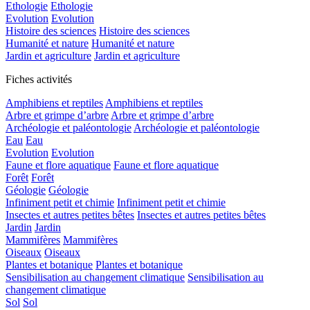
Ethologie
Ethologie
Evolution
Evolution
Histoire des sciences
Histoire des sciences
Humanité et nature
Humanité et nature
Jardin et agriculture
Jardin et agriculture
Fiches activités
Amphibiens et reptiles
Amphibiens et reptiles
Arbre et grimpe d’arbre
Arbre et grimpe d’arbre
Archéologie et paléontologie
Archéologie et paléontologie
Eau
Eau
Evolution
Evolution
Faune et flore aquatique
Faune et flore aquatique
Forêt
Forêt
Géologie
Géologie
Infiniment petit et chimie
Infiniment petit et chimie
Insectes et autres petites bêtes
Insectes et autres petites bêtes
Jardin
Jardin
Mammifères
Mammifères
Oiseaux
Oiseaux
Plantes et botanique
Plantes et botanique
Sensibilisation au changement climatique
Sensibilisation au
changement climatique
Sol
Sol