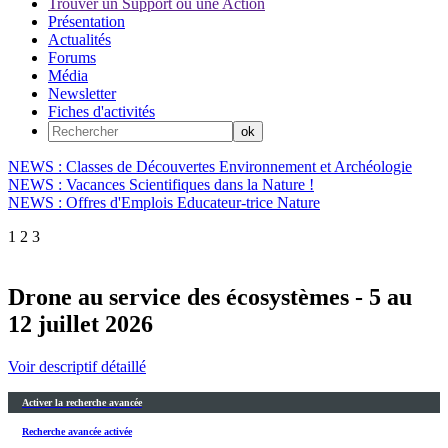
Trouver un Support ou une Action
Présentation
Actualités
Forums
Média
Newsletter
Fiches d'activités
NEWS : Classes de Découvertes Environnement et Archéologie
NEWS : Vacances Scientifiques dans la Nature !
NEWS : Offres d'Emplois Educateur-trice Nature
1
2
3
Drone au service des écosystèmes - 5 au
12 juillet 2026
Voir descriptif détaillé
Activer la recherche avancée
Recherche avancée activée