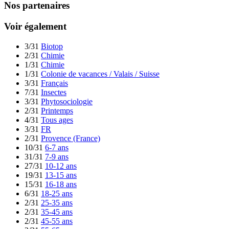
Nos partenaires
Voir également
3/31
Biotop
2/31
Chimie
1/31
Chimie
1/31
Colonie de vacances / Valais / Suisse
3/31
Français
7/31
Insectes
3/31
Phytosociologie
2/31
Printemps
4/31
Tous ages
3/31
FR
2/31
Provence (France)
10/31
6-7 ans
31/31
7-9 ans
27/31
10-12 ans
19/31
13-15 ans
15/31
16-18 ans
6/31
18-25 ans
2/31
25-35 ans
2/31
35-45 ans
2/31
45-55 ans