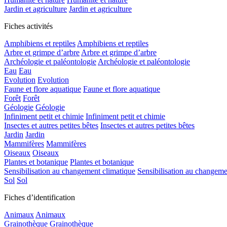
Jardin et agriculture
Jardin et agriculture
Fiches activités
Amphibiens et reptiles
Amphibiens et reptiles
Arbre et grimpe d’arbre
Arbre et grimpe d’arbre
Archéologie et paléontologie
Archéologie et paléontologie
Eau
Eau
Evolution
Evolution
Faune et flore aquatique
Faune et flore aquatique
Forêt
Forêt
Géologie
Géologie
Infiniment petit et chimie
Infiniment petit et chimie
Insectes et autres petites bêtes
Insectes et autres petites bêtes
Jardin
Jardin
Mammifères
Mammifères
Oiseaux
Oiseaux
Plantes et botanique
Plantes et botanique
Sensibilisation au changement climatique
Sensibilisation au changeme
Sol
Sol
Fiches d’identification
Animaux
Animaux
Grainothèque
Grainothèque