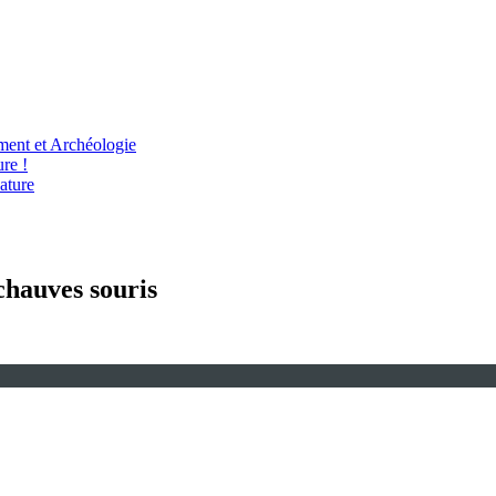
ent et Archéologie
re !
ature
chauves souris