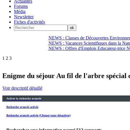
Actualités
Forums
Média
Newsletter
Fiches d'activités
NEWS : Classes de Découvertes Environnem
NEWS : Vacances Scientifiques dans la Natu
NEWS : Offres d'Emplois Educateur-trice N
1
2
3
Enigme du séjour Au fil de l'arbre spécial 
Voir descriptif détaillé
Activer la recherche avancée
Recherche avancée activée
Recherche avancée activée (Cliquer pour désactiver)