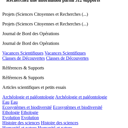
Recherchez une information parmi
512
supports
Projets (Sciences Citoyennes et Recherches (...)
Projets (Sciences Citoyennes et Recherches (...)
Journal de Bord des Opérations
Journal de Bord des Opérations
Vacances Scientifiques
Vacances Scientifiques
Classes de Découvertes
Classes de Découvertes
Références & Supports
Références & Supports
Articles scientifiques et petits essais
Archéologie et paléontologie
Archéologie et paléontologie
Eau
Eau
Ecosystèmes et biodiversité
Ecosystèmes et biodiversité
Ethologie
Ethologie
Evolution
Evolution
Histoire des sciences
Histoire des sciences
Humanité et nature
Humanité et nature