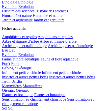
Ethologie
Ethologie
Evolution
Evolution
Histoire des sciences
Histoire des sciences
Humanité et nature
Humanité et nature
Jardin et agriculture
Jardin et agriculture
Fiches activités
Amphibiens et reptiles
Amphibiens et reptiles
Arbre et grimpe d’arbre
Arbre et grimpe d’arbre
Archéologie et paléontologie
Archéologie et paléontologie
Eau
Eau
Evolution
Evolution
Faune et flore aquatique
Faune et flore aquatique
Forêt
Forêt
Géologie
Géologie
Infiniment petit et chimie
Infiniment petit et chimie
Insectes et autres petites bêtes
Insectes et autres petites bêtes
Jardin
Jardin
Mammifères
Mammifères
Oiseaux
Oiseaux
Plantes et botanique
Plantes et botanique
Sensibilisation au changement climatique
Sensibilisation au
changement climatique
Sol
Sol