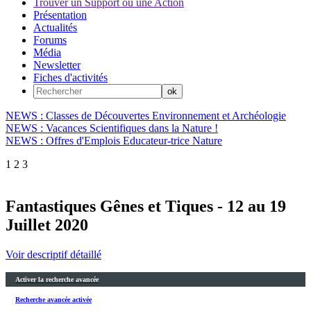
Trouver un Support ou une Action
Présentation
Actualités
Forums
Média
Newsletter
Fiches d'activités
NEWS : Classes de Découvertes Environnement et Archéologie
NEWS : Vacances Scientifiques dans la Nature !
NEWS : Offres d'Emplois Educateur-trice Nature
1
2
3
Fantastiques Gênes et Tiques - 12 au 19
Juillet 2020
Voir descriptif détaillé
Activer la recherche avancée
Recherche avancée activée