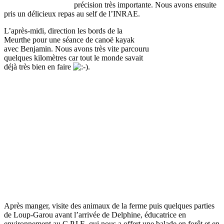
précision très importante. Nous avons ensuite
pris un délicieux repas au self de l’INRAE.
L’après-midi, direction les bords de la
Meurthe pour une séance de canoë kayak
avec Benjamin. Nous avons très vite parcouru
quelques kilomètres car tout le monde savait
déjà très bien en faire
.
Après manger, visite des animaux de la ferme puis quelques parties
de Loup-Garou avant l’arrivée de Delphine, éducatrice en
environnement au C.P.I.E, qui nous a offert une balade en forêt et en