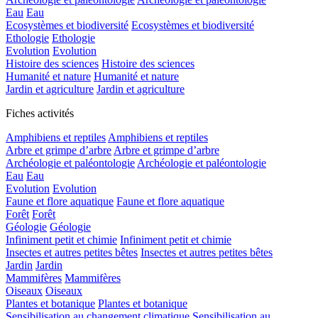
Eau
Eau
Ecosystèmes et biodiversité
Ecosystèmes et biodiversité
Ethologie
Ethologie
Evolution
Evolution
Histoire des sciences
Histoire des sciences
Humanité et nature
Humanité et nature
Jardin et agriculture
Jardin et agriculture
Fiches activités
Amphibiens et reptiles
Amphibiens et reptiles
Arbre et grimpe d’arbre
Arbre et grimpe d’arbre
Archéologie et paléontologie
Archéologie et paléontologie
Eau
Eau
Evolution
Evolution
Faune et flore aquatique
Faune et flore aquatique
Forêt
Forêt
Géologie
Géologie
Infiniment petit et chimie
Infiniment petit et chimie
Insectes et autres petites bêtes
Insectes et autres petites bêtes
Jardin
Jardin
Mammifères
Mammifères
Oiseaux
Oiseaux
Plantes et botanique
Plantes et botanique
Sensibilisation au changement climatique
Sensibilisation au