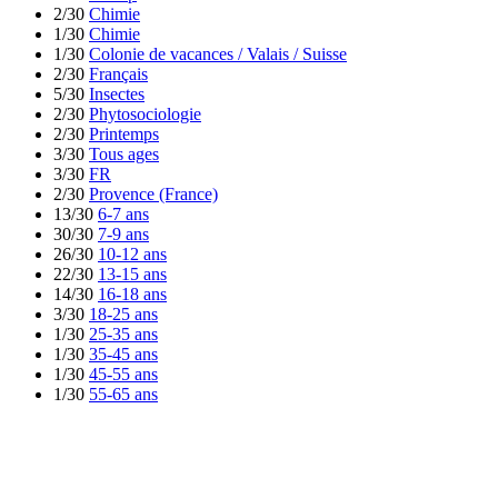
2/30
Chimie
1/30
Chimie
1/30
Colonie de vacances / Valais / Suisse
2/30
Français
5/30
Insectes
2/30
Phytosociologie
2/30
Printemps
3/30
Tous ages
3/30
FR
2/30
Provence (France)
13/30
6-7 ans
30/30
7-9 ans
26/30
10-12 ans
22/30
13-15 ans
14/30
16-18 ans
3/30
18-25 ans
1/30
25-35 ans
1/30
35-45 ans
1/30
45-55 ans
1/30
55-65 ans