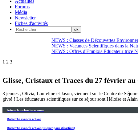
Actualités
Forums
Média
Newsletter
Fiches d'activités
NEWS : Classes de Découvertes Environnem
NEWS : Vacances Scientifiques dans la Natu
NEWS : Offres d'Emplois Educateur-trice N
1
2
3
Glisse, Cristaux et Traces du 27 février au
3 jeunes ; Olivia, Laureline et Jason, viennent sur le Centre de Séjour
givré ! Les éducateurs scientifiques sur ce séjour sont Héloïse et Alai
Activer la recherche avancée
Recherche avancée activée
Recherche avancée activée (Cliquer pour désactiver)