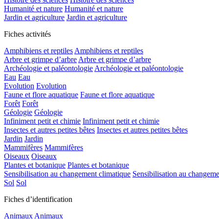
Humanité et nature
Humanité et nature
Jardin et agriculture
Jardin et agriculture
Fiches activités
Amphibiens et reptiles
Amphibiens et reptiles
Arbre et grimpe d’arbre
Arbre et grimpe d’arbre
Archéologie et paléontologie
Archéologie et paléontologie
Eau
Eau
Evolution
Evolution
Faune et flore aquatique
Faune et flore aquatique
Forêt
Forêt
Géologie
Géologie
Infiniment petit et chimie
Infiniment petit et chimie
Insectes et autres petites bêtes
Insectes et autres petites bêtes
Jardin
Jardin
Mammifères
Mammifères
Oiseaux
Oiseaux
Plantes et botanique
Plantes et botanique
Sensibilisation au changement climatique
Sensibilisation au changeme
Sol
Sol
Fiches d’identification
Animaux
Animaux