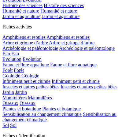
Histoire des sciences
Histoire des sciences
Humanité et nature
Humanité et nature
Jardin et agriculture
Jardin et agriculture
Fiches activités
Amphibiens et reptiles
Amphibiens et reptiles
Arbre et grimpe d’arbre
Arbre et grimpe d’arbre
Archéologie et paléontologie
Archéologie et paléontologie
Eau
Eau
Evolution
Evolution
Faune et flore aquatique
Faune et flore aquatique
Forêt
Forêt
Géologie
Géologie
Infiniment petit et chimie
Infiniment petit et chimie
Insectes et autres petites bêtes
Insectes et autres petites bêtes
Jardin
Jardin
Mammifères
Mammifères
Oiseaux
Oiseaux
Plantes et botanique
Plantes et botanique
Sensibilisation au changement climatique
Sensibilisation au
changement climatique
Sol
Sol
Fiches d’identification