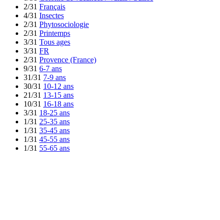
2/31
Français
4/31
Insectes
2/31
Phytosociologie
2/31
Printemps
3/31
Tous ages
3/31
FR
2/31
Provence (France)
9/31
6-7 ans
31/31
7-9 ans
30/31
10-12 ans
21/31
13-15 ans
10/31
16-18 ans
3/31
18-25 ans
1/31
25-35 ans
1/31
35-45 ans
1/31
45-55 ans
1/31
55-65 ans