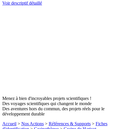
Voir descriptif détaillé
Menez à bien d'incroyables projets scientifiques !
Des voyages scientifiques qui changent le monde
Des aventures hors du commun, des projets réels pour le
développement durable
Accueil
>
Nos Actions
>
Références & Supports
>
Fiches
d'identification
>
Grainothèque
>
Graine de Haricot