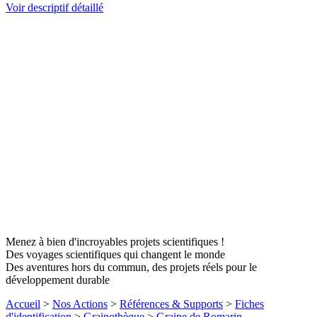
Voir descriptif détaillé
Menez à bien d'incroyables projets scientifiques !
Des voyages scientifiques qui changent le monde
Des aventures hors du commun, des projets réels pour le
développement durable
Accueil
>
Nos Actions
>
Références & Supports
>
Fiches
d'identification
>
Grainothèque
>
Graine de Romarin