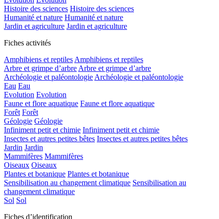
Histoire des sciences
Histoire des sciences
Humanité et nature
Humanité et nature
Jardin et agriculture
Jardin et agriculture
Fiches activités
Amphibiens et reptiles
Amphibiens et reptiles
Arbre et grimpe d’arbre
Arbre et grimpe d’arbre
Archéologie et paléontologie
Archéologie et paléontologie
Eau
Eau
Evolution
Evolution
Faune et flore aquatique
Faune et flore aquatique
Forêt
Forêt
Géologie
Géologie
Infiniment petit et chimie
Infiniment petit et chimie
Insectes et autres petites bêtes
Insectes et autres petites bêtes
Jardin
Jardin
Mammifères
Mammifères
Oiseaux
Oiseaux
Plantes et botanique
Plantes et botanique
Sensibilisation au changement climatique
Sensibilisation au
changement climatique
Sol
Sol
Fiches d’identification