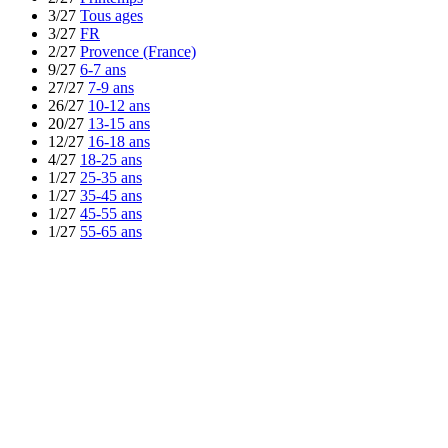
3/27
Tous ages
3/27
FR
2/27
Provence (France)
9/27
6-7 ans
27/27
7-9 ans
26/27
10-12 ans
20/27
13-15 ans
12/27
16-18 ans
4/27
18-25 ans
1/27
25-35 ans
1/27
35-45 ans
1/27
45-55 ans
1/27
55-65 ans