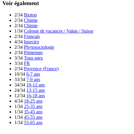
Voir également
2/34
Biotop
2/34
Chimie
2/34
Chimie
1/34
Colonie de vacances / Valais / Suisse
2/34
Français
4/34
Insectes
2/34
Phytosociologie
2/34
Printemps
3/34
Tous ages
3/34
FR
2/34
Provence (France)
10/34
6-7 ans
33/34
7-9 ans
34/34
10-12 ans
24/34
13-15 ans
12/34
16-18 ans
4/34
18-25 ans
1/34
25-35 ans
1/34
35-45 ans
1/34
45-55 ans
1/34
55-65 ans