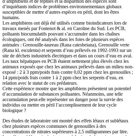
d’amphibiens et de reptiles et la disparition des espèces sont
d’inquiétants indices de problèmes environnementaux globaux
susceptibles de mettre d’autres espèces en péril, dont les êtres
humains.
Les amphibiens ont déjà été utilisés comme bioindicateurs lors de
travaux menés par Fontenot & al. en Caroline du Sud. Les PCB,
polluants biocumulatifs pouvant s’accumuler dans les chaînes
écologiques, ont été analysés dans les foies de plusieurs espèces
animales : Grenouille-taureau (Rana catesbeiana), Grenouille verte
(Rana kl. esculenta) et serpents d’eau prélevés en 1992-1993 sur un
site de déchets industriels électriques et dans un cours d’eau en aval.
Les taux hépatiques en PCB étaient nettement plus élevés chez les
animaux exposés que chez les animaux prélevés dans un milieu non-
exposé : 2 à 3 ppm/poids frais contre 0,02 ppm chez les grenouilles ;
14 ppm/poids frais contre 1 à 2 ppm chez les serpents d’eau, en
relation avec le statut de ces prédateurs.
Cette expérience montre que les amphibiens présentent un potentiel
d’accumulation de substances polluantes. Néanmoins, une telle
accumulation peut-elle représenter un danger pour la survie des
individus ou mettre en péril l’accomplissement de leur cycle
biologique ?
Des études de laboratoire ont montré des effets létaux et sublétaux
chez plusieurs espèces communes de grenouilles à des
concentrations de nitrates supérieures à 2,5 milligrammes par litre.