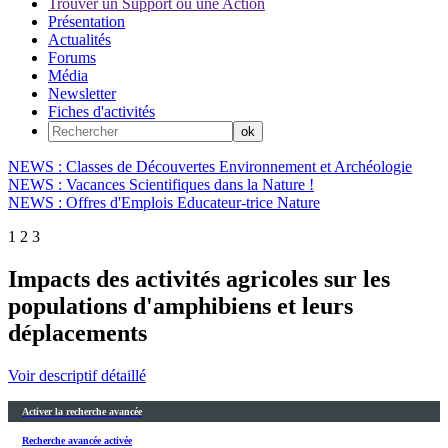
Trouver un Support ou une Action
Présentation
Actualités
Forums
Média
Newsletter
Fiches d'activités
NEWS : Classes de Découvertes Environnement et Archéologie
NEWS : Vacances Scientifiques dans la Nature !
NEWS : Offres d'Emplois Educateur-trice Nature
1
2
3
Impacts des activités agricoles sur les
populations d'amphibiens et leurs
déplacements
Voir descriptif détaillé
Activer la recherche avancée
Recherche avancée activée