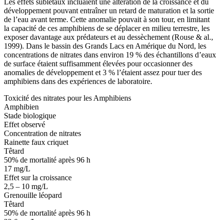
Les effets sublétaux incluaient une altération de la croissance et du
développement pouvant entraîner un retard de maturation et la sortie
de l’eau avant terme. Cette anomalie pouvait à son tour, en limitant
la capacité de ces amphibiens de se déplacer en milieu terrestre, les
exposer davantage aux prédateurs et au dessèchement (Rouse & al.,
1999). Dans le bassin des Grands Lacs en Amérique du Nord, les
concentrations de nitrates dans environ 19 % des échantillons d’eaux
de surface étaient suffisamment élevées pour occasionner des
anomalies de développement et 3 % l’étaient assez pour tuer des
amphibiens dans des expériences de laboratoire.
Toxicité des nitrates pour les Amphibiens
Amphibien
Stade biologique
Effet observé
Concentration de nitrates
Rainette faux criquet
Têtard
50% de mortalité après 96 h
17 mg/L
Effet sur la croissance
2,5 – 10 mg/L
Grenouille léopard
Têtard
50% de mortalité après 96 h