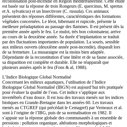
recolonisation post-incendie en Région méditerranéenne. Cette étude
est basée sur la réponse de trois Rongeurs (E. quercinus, M. spretus
et A. sylvaticus) et un Insectivore (C. russula). Ces animaux
présentent des réponses différentes, caractéristiques des formations
végétales concernées. Le lérot, hibernant et rupicole, présente la
meilleure préadaptation au passage des flammes. Il est présent dès la
première année après le feu. Le mulot, très bon colonisateur, arrive
au cours de la deuxième année. Sa durée d’implantation se traduit
par des fluctuations importantes de population. La souris, sensible
aux milieux ouverts (deuxième année post-incendie), disparaît lors
de sa fermeture. La musaraigne est la moins bien adaptée.
Dépendante de la reconstitution d’une litière et de sa faune associée,
sa disparition est complète et durable. Elle ne réapparaît que
plusieurs années après le feu (Fons & al, 1988).
L’Indice Biologique Global Normalisé
Concernant les milieux aquatiques, l’utilisation de l’Indice
Biologique Global Normalisé (IBGN) est aujourd’hui très pratiquée
pour évaluer la qualité de l’eau. Cet indice s’applique aux
invertébrés d’eau douce. Il est issu des travaux menés sur les indices
biotiques en Grande-Bretagne dans les années 60. Les travaux
menés au CTGREF (qui précédait le Cemagref) par Verneaux et al.
sont à l’origine de l’IBG, puis de sa normalisation en 1982. Il
s’appuie sur la réponse globale des communautés à un ensemble de
pressions : pollution organique, altérations morphologiques et