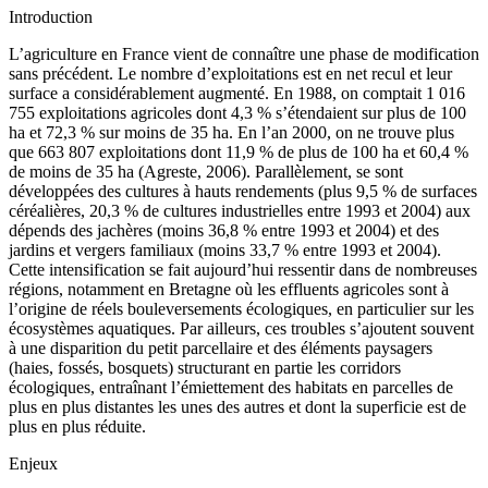
Introduction
L’agriculture en France vient de connaître une phase de modification
sans précédent. Le nombre d’exploitations est en net recul et leur
surface a considérablement augmenté. En 1988, on comptait 1 016
755 exploitations agricoles dont 4,3 % s’étendaient sur plus de 100
ha et 72,3 % sur moins de 35 ha. En l’an 2000, on ne trouve plus
que 663 807 exploitations dont 11,9 % de plus de 100 ha et 60,4 %
de moins de 35 ha (Agreste, 2006). Parallèlement, se sont
développées des cultures à hauts rendements (plus 9,5 % de surfaces
céréalières, 20,3 % de cultures industrielles entre 1993 et 2004) aux
dépends des jachères (moins 36,8 % entre 1993 et 2004) et des
jardins et vergers familiaux (moins 33,7 % entre 1993 et 2004).
Cette intensification se fait aujourd’hui ressentir dans de nombreuses
régions, notamment en Bretagne où les effluents agricoles sont à
l’origine de réels bouleversements écologiques, en particulier sur les
écosystèmes aquatiques. Par ailleurs, ces troubles s’ajoutent souvent
à une disparition du petit parcellaire et des éléments paysagers
(haies, fossés, bosquets) structurant en partie les corridors
écologiques, entraînant l’émiettement des habitats en parcelles de
plus en plus distantes les unes des autres et dont la superficie est de
plus en plus réduite.
Enjeux