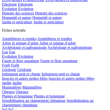
Ethologie
Ethologie
Evolution
Evolution
Histoire des sciences
Histoire des sciences
Humanité et nature
Humanité et nature
Jardin et agriculture
Jardin et agriculture
Fiches activités
Amphibiens et reptiles
Amphibiens et reptiles
Arbre et grimpe d’arbre
Arbre et grimpe d’arbre
Archéologie et paléontologie
Archéologie et paléontologie
Eau
Eau
Evolution
Evolution
Faune et flore aquatique
Faune et flore aquatique
Forêt
Forêt
Géologie
Géologie
Infiniment petit et chimie
Infiniment petit et chimie
Insectes et autres petites bêtes
Insectes et autres petites bêtes
Jardin
Jardin
Mammifères
Mammifères
Oiseaux
Oiseaux
Plantes et botanique
Plantes et botanique
Sensibilisation au changement climatique
Sensibilisation au
changement climatique
Sol
Sol