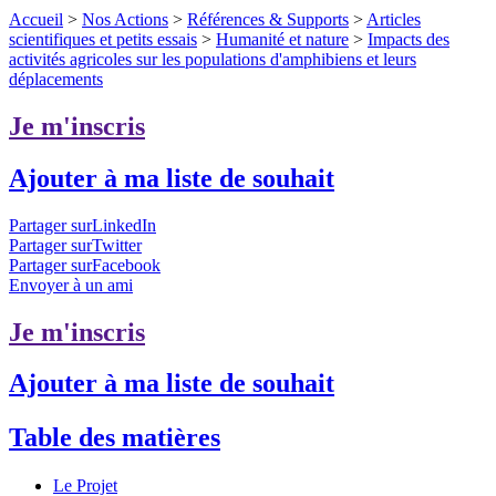
Accueil
>
Nos Actions
>
Références & Supports
>
Articles
scientifiques et petits essais
>
Humanité et nature
>
Impacts des
activités agricoles sur les populations d'amphibiens et leurs
déplacements
Je m'inscris
Ajouter à ma liste de souhait
Partager surLinkedIn
Partager surTwitter
Partager surFacebook
Envoyer à un ami
Je m'inscris
Ajouter à ma liste de souhait
Table des matières
Le Projet