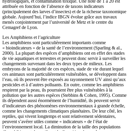
hydrologiques, et contamination toxique. Une note de 1 à 20 est
attribuée en fonction de l’absence de taxons indicateurs
(principalement des larves d’insectes) et de la richesse taxonomique
globale. Aujourd’hui, l’indice IBGN évolue grâce aux travaux
menés conjointement par l’université de Metz et le centre du
Cemagref de Lyon.
Les Amphibiens et l’agriculture
Les amphibiens sont particulièrement importants comme
« bioindicateurs » de la santé de l’environnement (Sparling & al.,
2000). La plupart des espèces d’amphibiens ont en effet des stades
de vie aquatiques et terrestres et peuvent donc servir à surveiller les
changements survenant dans les deux types de milieux. Les
embryons de la majorité de ces espèces, stade de vie durant lequel
ces animaux sont particulièrement vulnérables, se développent dans
l’eau, où ils peuvent être exposés au rayonnement UV ainsi qu’aux
pesticides et à d’autres polluants. En outre, comme les amphibiens
respirent par la peau, ils pourraient être plus vulnérables à la
pollution que les autres espèces (Stebbins & Cohen, 1995). Comme
ils dépendent aussi énormément de l’humidité, ils peuvent servir
d’indicateurs des phénomènes environnementaux à grande échelle,
comme les changements climatiques planétaires. De leur côté, les
reptiles, qui vivent longtemps et sont relativement sédentaires,
peuvent s’avérer utiles comme « indicateurs » de l’état de
l’environnement local. La diminution de la taille des populations